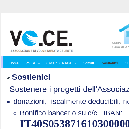
Home
Vo.Ce
Casa di Celeste
Contatti
Sostienici
Gra
Sostienici
Sostenere i progetti dell’Associaz
donazioni, fiscalmente deducibili, n
Bonifico bancario su c/c
IBAN:
IT40S05387161030000