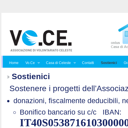
Home
Vo.Ce
Casa di Celeste
Contatti
Sostienici
Gra
Sostienici
Sostenere i progetti dell’Associaz
donazioni, fiscalmente deducibili, n
Bonifico bancario su c/c
IBAN:
IT40S05387161030000