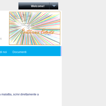
Welcome!
di noi
Documenti
 malattia, scrivi direttamente a