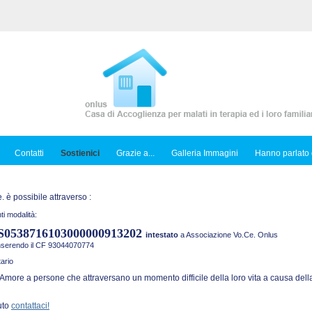
Contatti
Sostienici
Grazie a...
Galleria Immagini
Hanno parlato 
 è possibile attraverso :
ti modalità:
S0538716103000000913202
intestato
a Associazione Vo.Ce. Onlus
inserendo il CF 93044070774
ario
Amore a persone che attraversano un momento difficile della loro vita a causa della
uto
contattaci!