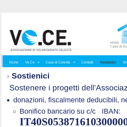
Home
Vo.Ce
Casa di Celeste
Contatti
Sostienici
Gra
Sostienici
Sostenere i progetti dell’Associaz
donazioni, fiscalmente deducibili, n
Bonifico bancario su c/c
IBAN:
IT40S05387161030000