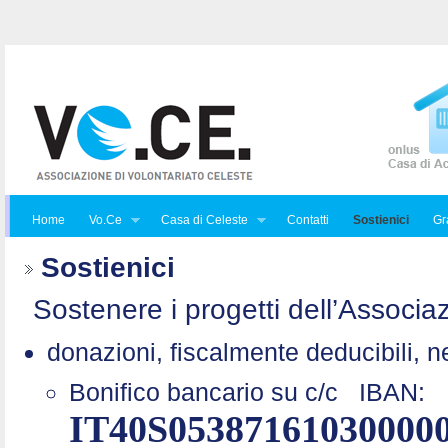
Home
Vo.Ce
Casa di Celeste
Contatti
Sostienici
Gra
Sostienici
Sostenere i progetti dell’Associaz
donazioni, fiscalmente deducibili, n
Bonifico bancario su c/c
IBAN:
IT40S05387161030000