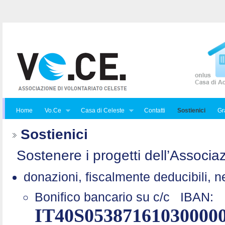
Home
Vo.Ce
Casa di Celeste
Contatti
Sostienici
Gra
Sostienici
Sostenere i progetti dell’Associaz
donazioni, fiscalmente deducibili, n
Bonifico bancario su c/c
IBAN:
IT40S05387161030000