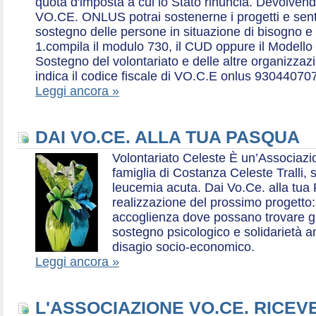
quota d'imposta a cui lo Stato rinuncia. Devolvend
VO.CE. ONLUS potrai sostenerne i progetti e sentirt
sostegno delle persone in situazione di bisogno e
1.compila il modulo 730, il CUD oppure il Modello 
Sostegno del volontariato e delle altre organizzazio
indica il codice fiscale di VO.C.E onlus 93044070
Leggi ancora »
DAI VO.CE. ALLA TUA PASQUA
Volontariato Celeste È un’Associaz
famiglia di Costanza Celeste Tralli, 
leucemia acuta. Dai Vo.Ce. alla tua 
realizzazione del prossimo progetto: 
accoglienza dove possano trovare gr
sostegno psicologico e solidarietà a
disagio socio-economico.
Leggi ancora »
L'ASSOCIAZIONE VO.CE. RICEV