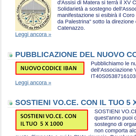
d'Assisi di Matera si terrà il XV 
Solidarietà a sostegno dell'Ass
manifestazione si esibirà il Coro
da Palestrina" sotto la direzion
Catenazzo.
Leggi ancora »
PUBBLICAZIONE DEL NUOVO CO
Pubblichiamo le n
dell’Associazione
IT40S0538716103
Leggi ancora »
SOSTIENI VO.CE. CON IL TUO 5 
SOSTIENI VO.CE
quest'anno puoi d
sostegno di organ
non comporta al