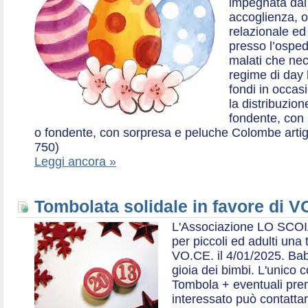
impegnata dal 2
accoglienza, o
relazionale ed a
presso l’ospe
malati che nec
regime di day 
fondi in occas
la distribuzion
fondente, con 
o fondente, con sorpresa e peluche Colombe artigia
750)
Leggi ancora »
Tombolata solidale in favore di V
L'Associazione LO SCOI
per piccoli ed adulti una 
VO.CE. il 4/01/2025. Bab
gioia dei bimbi. L'unico c
Tombola + eventuali prem
interessato può contatta