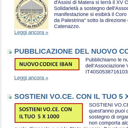
d'Assisi di Matera si terrà il XV 
Solidarietà a sostegno dell'Ass
manifestazione si esibirà il Coro
da Palestrina" sotto la direzion
Catenazzo.
Leggi ancora »
PUBBLICAZIONE DEL NUOVO CO
Pubblichiamo le n
dell’Associazione
IT40S0538716103
Leggi ancora »
SOSTIENI VO.CE. CON IL TUO 5 
SOSTIENI VO.CE
quest'anno puoi d
sostegno di organ
non comporta al