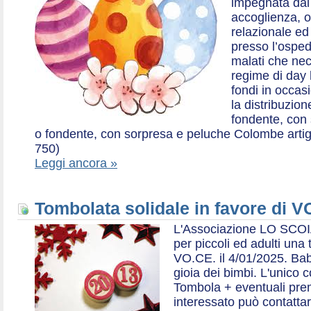
impegnata dal 2
accoglienza, o
relazionale ed a
presso l’ospe
malati che nec
regime di day 
fondi in occas
la distribuzion
fondente, con 
o fondente, con sorpresa e peluche Colombe artigia
750)
Leggi ancora »
Tombolata solidale in favore di V
L'Associazione LO SCOI
per piccoli ed adulti una 
VO.CE. il 4/01/2025. Bab
gioia dei bimbi. L'unico c
Tombola + eventuali prem
interessato può contatta