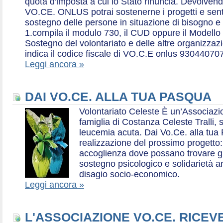
quota d'imposta a cui lo Stato rinuncia. Devolvend
VO.CE. ONLUS potrai sostenerne i progetti e sentirt
sostegno delle persone in situazione di bisogno e
1.compila il modulo 730, il CUD oppure il Modello 
Sostegno del volontariato e delle altre organizzazio
indica il codice fiscale di VO.C.E onlus 93044070
Leggi ancora »
DAI VO.CE. ALLA TUA PASQUA
Volontariato Celeste È un’Associaz
famiglia di Costanza Celeste Tralli, 
leucemia acuta. Dai Vo.Ce. alla tua 
realizzazione del prossimo progetto: 
accoglienza dove possano trovare gr
sostegno psicologico e solidarietà a
disagio socio-economico.
Leggi ancora »
L'ASSOCIAZIONE VO.CE. RICEV