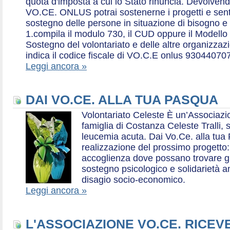
quota d'imposta a cui lo Stato rinuncia. Devolvend
VO.CE. ONLUS potrai sostenerne i progetti e sentirt
sostegno delle persone in situazione di bisogno e
1.compila il modulo 730, il CUD oppure il Modello 
Sostegno del volontariato e delle altre organizzazio
indica il codice fiscale di VO.C.E onlus 93044070
Leggi ancora »
DAI VO.CE. ALLA TUA PASQUA
Volontariato Celeste È un’Associaz
famiglia di Costanza Celeste Tralli, 
leucemia acuta. Dai Vo.Ce. alla tua 
realizzazione del prossimo progetto: 
accoglienza dove possano trovare gr
sostegno psicologico e solidarietà a
disagio socio-economico.
Leggi ancora »
L'ASSOCIAZIONE VO.CE. RICEV