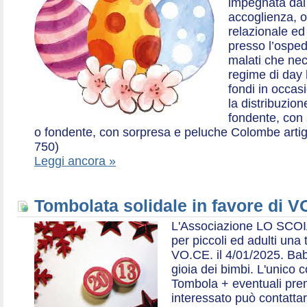
impegnata dal 2
accoglienza, o
relazionale ed a
presso l’ospe
malati che nec
regime di day 
fondi in occas
la distribuzion
fondente, con 
o fondente, con sorpresa e peluche Colombe artigia
750)
Leggi ancora »
Tombolata solidale in favore di V
L'Associazione LO SCOI
per piccoli ed adulti una 
VO.CE. il 4/01/2025. Bab
gioia dei bimbi. L'unico c
Tombola + eventuali prem
interessato può contatta