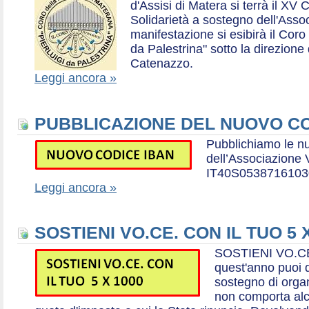
d'Assisi di Matera si terrà il XV 
Solidarietà a sostegno dell'Ass
manifestazione si esibirà il Coro
da Palestrina" sotto la direzion
Catenazzo.
Leggi ancora »
PUBBLICAZIONE DEL NUOVO CO
Pubblichiamo le n
dell’Associazione
IT40S0538716103
Leggi ancora »
SOSTIENI VO.CE. CON IL TUO 5 
SOSTIENI VO.CE
quest'anno puoi d
sostegno di organ
non comporta al