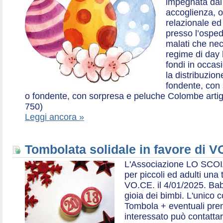
impegnata dal 2
accoglienza, o
relazionale ed a
presso l’ospe
malati che nec
regime di day 
fondi in occas
la distribuzion
fondente, con 
o fondente, con sorpresa e peluche Colombe artigia
750)
Leggi ancora »
Tombolata solidale in favore di V
L'Associazione LO SCOI
per piccoli ed adulti una 
VO.CE. il 4/01/2025. Bab
gioia dei bimbi. L'unico c
Tombola + eventuali prem
interessato può contatta