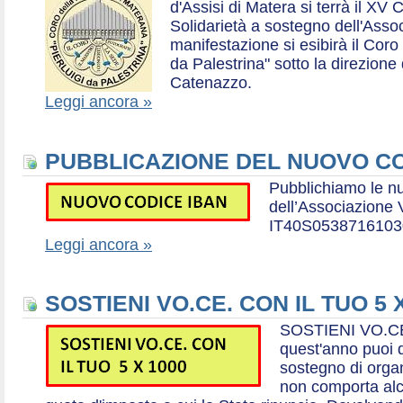
d'Assisi di Matera si terrà il XV 
Solidarietà a sostegno dell'Ass
manifestazione si esibirà il Coro
da Palestrina" sotto la direzion
Catenazzo.
Leggi ancora »
PUBBLICAZIONE DEL NUOVO CO
Pubblichiamo le n
dell’Associazione
IT40S0538716103
Leggi ancora »
SOSTIENI VO.CE. CON IL TUO 5 
SOSTIENI VO.CE
quest'anno puoi d
sostegno di organ
non comporta al