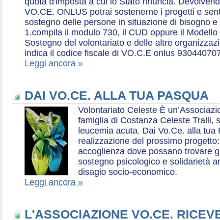
quota d'imposta a cui lo Stato rinuncia. Devolvend
VO.CE. ONLUS potrai sostenerne i progetti e sentirt
sostegno delle persone in situazione di bisogno e
1.compila il modulo 730, il CUD oppure il Modello 
Sostegno del volontariato e delle altre organizzazio
indica il codice fiscale di VO.C.E onlus 93044070
Leggi ancora »
DAI VO.CE. ALLA TUA PASQUA
Volontariato Celeste È un’Associaz
famiglia di Costanza Celeste Tralli, 
leucemia acuta. Dai Vo.Ce. alla tua 
realizzazione del prossimo progetto: 
accoglienza dove possano trovare gr
sostegno psicologico e solidarietà a
disagio socio-economico.
Leggi ancora »
L'ASSOCIAZIONE VO.CE. RICEV