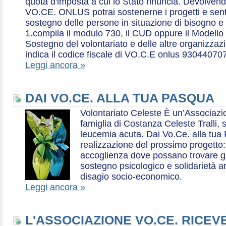
quota d'imposta a cui lo Stato rinuncia. Devolvend
VO.CE. ONLUS potrai sostenerne i progetti e sentirt
sostegno delle persone in situazione di bisogno e
1.compila il modulo 730, il CUD oppure il Modello 
Sostegno del volontariato e delle altre organizzazio
indica il codice fiscale di VO.C.E onlus 93044070
Leggi ancora »
DAI VO.CE. ALLA TUA PASQUA
Volontariato Celeste È un’Associaz
famiglia di Costanza Celeste Tralli, 
leucemia acuta. Dai Vo.Ce. alla tua 
realizzazione del prossimo progetto: 
accoglienza dove possano trovare gr
sostegno psicologico e solidarietà a
disagio socio-economico.
Leggi ancora »
L'ASSOCIAZIONE VO.CE. RICEV