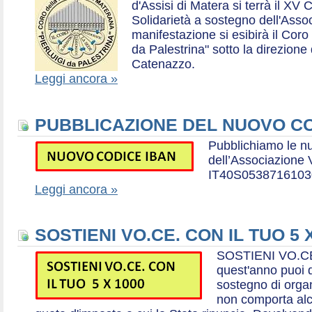
d'Assisi di Matera si terrà il XV 
Solidarietà a sostegno dell'Ass
manifestazione si esibirà il Coro
da Palestrina" sotto la direzion
Catenazzo.
Leggi ancora »
PUBBLICAZIONE DEL NUOVO CO
Pubblichiamo le n
dell’Associazione
IT40S0538716103
Leggi ancora »
SOSTIENI VO.CE. CON IL TUO 5 
SOSTIENI VO.CE
quest'anno puoi d
sostegno di organ
non comporta al