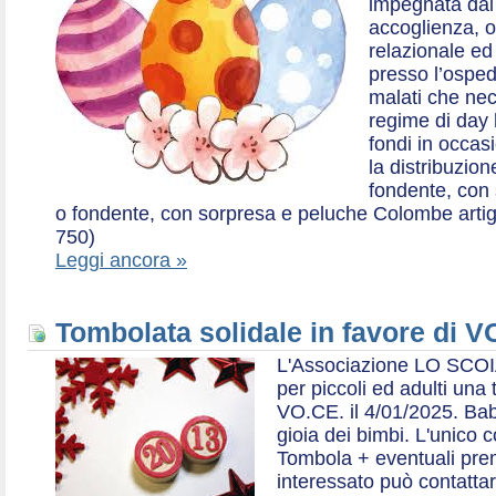
impegnata dal 2
accoglienza, o
relazionale ed a
presso l’ospe
malati che nec
regime di day 
fondi in occas
la distribuzion
fondente, con 
o fondente, con sorpresa e peluche Colombe artigia
750)
Leggi ancora »
Tombolata solidale in favore di V
L'Associazione LO SCOI
per piccoli ed adulti una 
VO.CE. il 4/01/2025. Bab
gioia dei bimbi. L'unico c
Tombola + eventuali prem
interessato può contatta