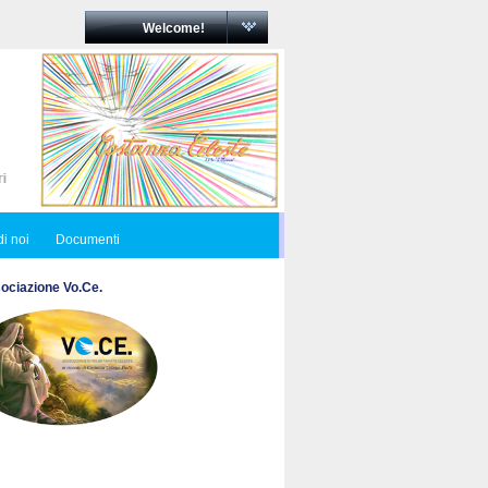
Welcome!
i noi
Documenti
ociazione Vo.Ce.