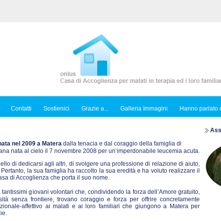
Contatti
Sostienici
Grazie a...
Galleria Immagini
Hanno parlato d
Ass
nata nel 2009 a Matera
dalla tenacia e dal coraggio della famiglia di
ana nata al cielo il 7 novembre 2008 per un’imperdonabile leucemia acuta.
llo di dedicarsi agli altri, di svolgere una professione di relazione di aiuto,
Pertanto, la sua famiglia ha raccolto la sua eredità e ha voluto realizzare il
sa di Accoglienza che porta il suo nome.
antissimi giovani volontari che, condividendo la forza dell’Amore gratuito,
ità senza frontiere, trovano coraggio e forza per offrire concretamente
azionale-affettivo ai malati e ai loro familiari che giungono a Matera per
ie.