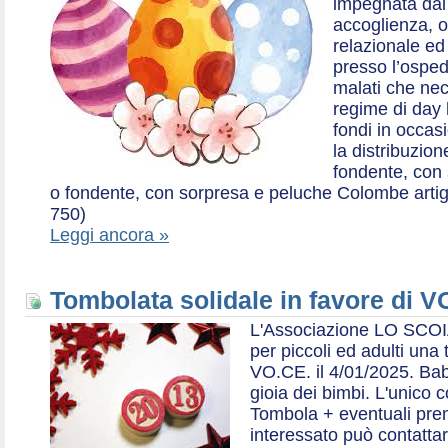
impegnata dal 2
accoglienza, o
relazionale ed a
presso l’ospe
malati che nec
regime di day 
fondi in occas
la distribuzion
fondente, con 
o fondente, con sorpresa e peluche Colombe artigia
750)
Leggi ancora »
Tombolata solidale in favore di V
L'Associazione LO SCOI
per piccoli ed adulti una 
VO.CE. il 4/01/2025. Bab
gioia dei bimbi. L'unico c
Tombola + eventuali prem
interessato può contatta