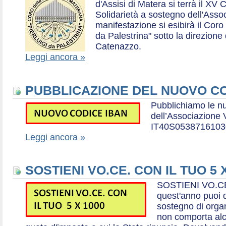
d'Assisi di Matera si terrà il XV 
Solidarietà a sostegno dell'Ass
manifestazione si esibirà il Coro
da Palestrina" sotto la direzion
Catenazzo.
Leggi ancora »
PUBBLICAZIONE DEL NUOVO CO
Pubblichiamo le n
dell’Associazione
IT40S0538716103
Leggi ancora »
SOSTIENI VO.CE. CON IL TUO 5 
SOSTIENI VO.CE
quest'anno puoi d
sostegno di organ
non comporta al