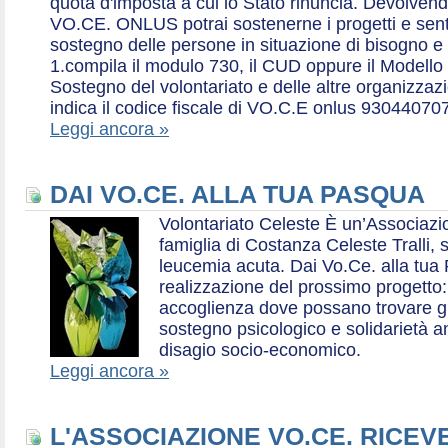
quota d'imposta a cui lo Stato rinuncia. Devolvend
VO.CE. ONLUS potrai sostenerne i progetti e sentirt
sostegno delle persone in situazione di bisogno e
1.compila il modulo 730, il CUD oppure il Modello 
Sostegno del volontariato e delle altre organizzazio
indica il codice fiscale di VO.C.E onlus 93044070
Leggi ancora »
DAI VO.CE. ALLA TUA PASQUA
Volontariato Celeste È un’Associaz
famiglia di Costanza Celeste Tralli, 
leucemia acuta. Dai Vo.Ce. alla tua 
realizzazione del prossimo progetto: 
accoglienza dove possano trovare gr
sostegno psicologico e solidarietà a
disagio socio-economico.
Leggi ancora »
L'ASSOCIAZIONE VO.CE. RICEV