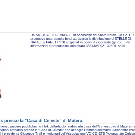
Dai Vo.Ce. AL TUO NATALE. In occasione del Santo Natale, Vo.Ce. ET
promuove una raccolta fondi attraverso la distribuzione di STELLE DI
NATALE e PANETTONI artigianali ricoperti di cioccolato (gr 750). Per
informazioni e prenotazioni contattare 3384308002 - 3282918546
s presso la "Casa di Celeste" di Matera.
enso piacere pubblichiamo il link dell'articolo relativo alla visita dell'Arcivescovo di Matera-Ir
enoni Ambarus presso la "Casa di Celeste" che accoglie i familiari dei malati. All'incontro era
i il presidente Giuseppe Tralli e i volontari dell'Associazione VO.CE. ETS (Volontariato Celest