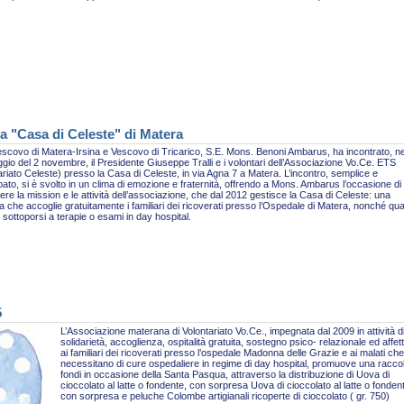
a "Casa di Celeste" di Matera
escovo di Matera-Irsina e Vescovo di Tricarico, S.E. Mons. Benoni Ambarus, ha incontrato, ne
gio del 2 novembre, il Presidente Giuseppe Tralli e i volontari dell’Associazione Vo.Ce. ETS
ariato Celeste) presso la Casa di Celeste, in via Agna 7 a Matera. L’incontro, semplice e
pato, si è svolto in un clima di emozione e fraternità, offrendo a Mons. Ambarus l’occasione di
re la mission e le attività dell’associazione, che dal 2012 gestisce la Casa di Celeste: una
ra che accoglie gratuitamente i familiari dei ricoverati presso l’Ospedale di Matera, nonché qua
sottoporsi a terapie o esami in day hospital.
5
L’Associazione materana di Volontariato Vo.Ce., impegnata dal 2009 in attività d
solidarietà, accoglienza, ospitalità gratuita, sostegno psico- relazionale ed affet
ai familiari dei ricoverati presso l’ospedale Madonna delle Grazie e ai malati che
necessitano di cure ospedaliere in regime di day hospital, promuove una racco
fondi in occasione della Santa Pasqua, attraverso la distribuzione di Uova di
cioccolato al latte o fondente, con sorpresa Uova di cioccolato al latte o fonden
con sorpresa e peluche Colombe artigianali ricoperte di cioccolato ( gr. 750)