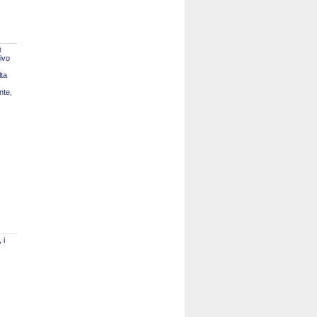
i
tivo
lta
nte,
 i