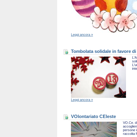
Leggi ancora »
Tombolata solidale in favore di
L'A
sol
L'u
int
Leggi ancora »
VOlontariato CEleste
VO.Ce. di
accoglien
persone i
raccolta 