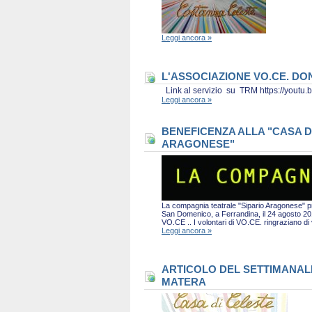
Leggi ancora »
L'ASSOCIAZIONE VO.CE. D
Link al servizio su TRM https://you
Leggi ancora »
BENEFICENZA ALLA "CASA D
ARAGONESE"
La compagnia teatrale "Sipario Aragonese" pro
San Domenico, a Ferrandina, il 24 agosto 2019 
VO.CE .. I volontari di VO.CE. ringraziano d
Leggi ancora »
ARTICOLO DEL SETTIMANALE 
MATERA