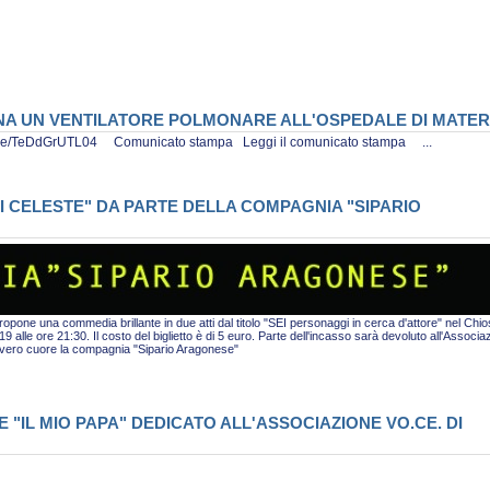
ONA UN VENTILATORE POLMONARE ALL'OSPEDALE DI MATE
tu.be/TeDdGrUTL04 Comunicato stampa Leggi il comunicato stampa ...
I CELESTE" DA PARTE DELLA COMPAGNIA "SIPARIO
pone una commedia brillante in due atti dal titolo "SEI personaggi in cerca d'attore" nel Chio
alle ore 21:30. Il costo del biglietto è di 5 euro. Parte dell'incasso sarà devoluto all'Associa
i vero cuore la compagnia "Sipario Aragonese"
"IL MIO PAPA" DEDICATO ALL'ASSOCIAZIONE VO.CE. DI