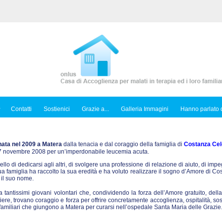
Contatti
Sostienici
Grazie a...
Galleria Immagini
Hanno parlato d
nata nel 2009 a Matera
dalla tenacia e dal coraggio della famiglia di
Costanza Cel
l 7 novembre 2008 per un’imperdonabile leucemia acuta.
ello di dedicarsi agli altri, di svolgere una professione di relazione di aiuto, di imp
sua famiglia ha raccolto la sua eredità e ha voluto realizzare il sogno d’Amore di C
 il suo nome.
tantissimi giovani volontari che, condividendo la forza dell’Amore gratuito, dell
iere, trovano coraggio e forza per offrire concretamente accoglienza, ospitalità, so
ro familiari che giungono a Matera per curarsi nell’ospedale Santa Maria delle Grazie