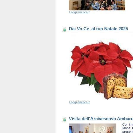
Leggi ancora »
Dai Vo.Ce. al tuo Natale 2025
Leggi ancora »
Visita dell'Arcivescovo Ambaru
Con imm
Mons. B
present