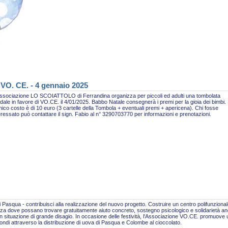
 VO. CE. - 4 gennaio 2025
ssociazione LO SCOIATTOLO di Ferrandina organizza per piccoli ed adulti una tombolata
idale in favore di VO.CE. il 4/01/2025. Babbo Natale consegnerà i premi per la gioia dei bimbi.
nico costo è di 10 euro (3 cartelle della Tombola + eventuali premi + apericena). Chi fosse
eressato può contattare il sign. Fabio al n° 3290703770 per informazioni e prenotazioni.
 Pasqua - contribuisci alla realizzazione del nuovo progetto. Costruire un centro polifunzional
za dove possano trovare gratuitamente aiuto concreto, sostegno psicologico e solidarietà a
n situazione di grande disagio. In occasione delle festività, l'Associazione VO.CE. promuove
fondi attraverso la distribuzione di uova di Pasqua e Colombe al cioccolato.