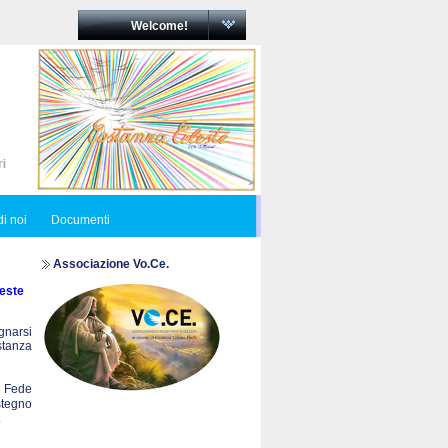
Welcome!
i noi
Documenti
Associazione Vo.Ce.
este
egnarsi
ostanza
a Fede
stegno
.