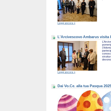
Leggi ancora »
L'Arcivescovo Ambarus visita l
L’Arciv
pomerig
(Volont
parteci
conosce
struttu
devono 
Leggi ancora »
Dai Vo.Ce. alla tua Pasqua 202