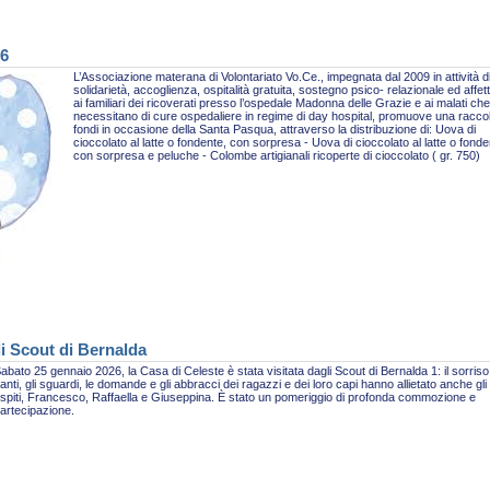
26
L’Associazione materana di Volontariato Vo.Ce., impegnata dal 2009 in attività d
solidarietà, accoglienza, ospitalità gratuita, sostegno psico- relazionale ed affet
ai familiari dei ricoverati presso l’ospedale Madonna delle Grazie e ai malati che
necessitano di cure ospedaliere in regime di day hospital, promuove una racco
fondi in occasione della Santa Pasqua, attraverso la distribuzione di: Uova di
cioccolato al latte o fondente, con sorpresa - Uova di cioccolato al latte o fonde
con sorpresa e peluche - Colombe artigianali ricoperte di cioccolato ( gr. 750)
li Scout di Bernalda
abato 25 gennaio 2026, la Casa di Celeste è stata visitata dagli Scout di Bernalda 1: il sorriso,
anti, gli sguardi, le domande e gli abbracci dei ragazzi e dei loro capi hanno allietato anche gli
spiti, Francesco, Raffaella e Giuseppina. È stato un pomeriggio di profonda commozione e
artecipazione.