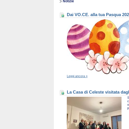
Notizie
Dai VO.CE. alla tua Pasqua 20
Leggi ancora »
La Casa di Celeste visitata dag
S
c
o
p