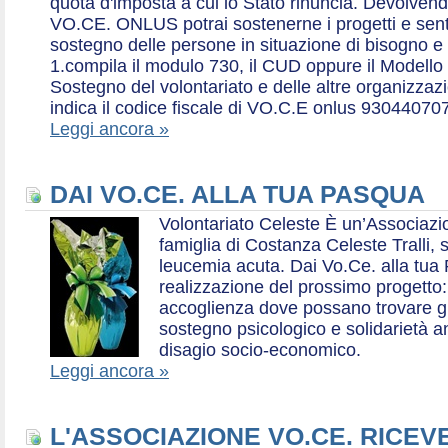
quota d'imposta a cui lo Stato rinuncia. Devolvend
VO.CE. ONLUS potrai sostenerne i progetti e sentirt
sostegno delle persone in situazione di bisogno e
1.compila il modulo 730, il CUD oppure il Modello 
Sostegno del volontariato e delle altre organizzazio
indica il codice fiscale di VO.C.E onlus 93044070
Leggi ancora »
DAI VO.CE. ALLA TUA PASQUA
Volontariato Celeste È un’Associaz
famiglia di Costanza Celeste Tralli, 
leucemia acuta. Dai Vo.Ce. alla tua 
realizzazione del prossimo progetto: 
accoglienza dove possano trovare gr
sostegno psicologico e solidarietà a
disagio socio-economico.
Leggi ancora »
L'ASSOCIAZIONE VO.CE. RICEV