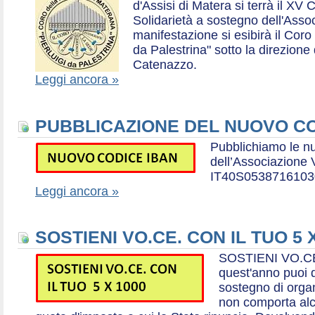
d'Assisi di Matera si terrà il XV 
Solidarietà a sostegno dell'Ass
manifestazione si esibirà il Coro
da Palestrina" sotto la direzion
Catenazzo.
Leggi ancora »
PUBBLICAZIONE DEL NUOVO CO
Pubblichiamo le n
dell’Associazione
IT40S0538716103
Leggi ancora »
SOSTIENI VO.CE. CON IL TUO 5 
SOSTIENI VO.CE
quest'anno puoi d
sostegno di organ
non comporta al