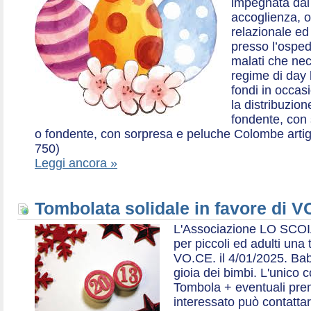
impegnata dal 2
accoglienza, o
relazionale ed a
presso l’ospe
malati che nec
regime di day 
fondi in occas
la distribuzion
fondente, con 
o fondente, con sorpresa e peluche Colombe artigia
750)
Leggi ancora »
Tombolata solidale in favore di V
L'Associazione LO SCOI
per piccoli ed adulti una 
VO.CE. il 4/01/2025. Bab
gioia dei bimbi. L'unico c
Tombola + eventuali prem
interessato può contatta