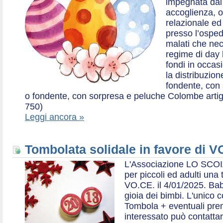
impegnata dal 2
accoglienza, o
relazionale ed a
presso l’ospe
malati che nec
regime di day 
fondi in occas
la distribuzion
fondente, con 
o fondente, con sorpresa e peluche Colombe artigia
750)
Leggi ancora »
Tombolata solidale in favore di V
L'Associazione LO SCOI
per piccoli ed adulti una 
VO.CE. il 4/01/2025. Bab
gioia dei bimbi. L'unico c
Tombola + eventuali prem
interessato può contatta