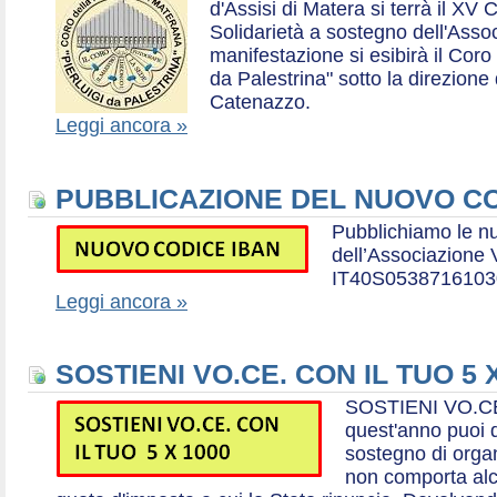
d'Assisi di Matera si terrà il XV 
Solidarietà a sostegno dell'Ass
manifestazione si esibirà il Coro
da Palestrina" sotto la direzion
Catenazzo.
Leggi ancora »
PUBBLICAZIONE DEL NUOVO CO
Pubblichiamo le n
dell’Associazione
IT40S0538716103
Leggi ancora »
SOSTIENI VO.CE. CON IL TUO 5 
SOSTIENI VO.CE
quest'anno puoi d
sostegno di organ
non comporta al