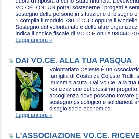
quota d'imposta a cui lo Stato rinuncia. Devolvend
VO.CE. ONLUS potrai sostenerne i progetti e sentirt
sostegno delle persone in situazione di bisogno e
1.compila il modulo 730, il CUD oppure il Modello 
Sostegno del volontariato e delle altre organizzazio
indica il codice fiscale di VO.C.E onlus 93044070
Leggi ancora »
DAI VO.CE. ALLA TUA PASQUA
Volontariato Celeste È un’Associaz
famiglia di Costanza Celeste Tralli, 
leucemia acuta. Dai Vo.Ce. alla tua 
realizzazione del prossimo progetto: 
accoglienza dove possano trovare gr
sostegno psicologico e solidarietà a
disagio socio-economico.
Leggi ancora »
L'ASSOCIAZIONE VO.CE. RICEV