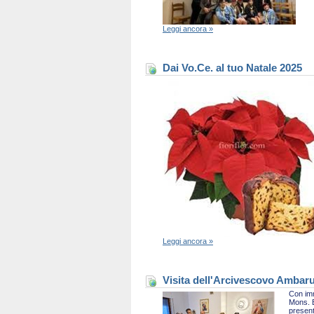
Leggi ancora »
Dai Vo.Ce. al tuo Natale 2025
Leggi ancora »
Visita dell'Arcivescovo Ambaru
Con imm
Mons. B
present