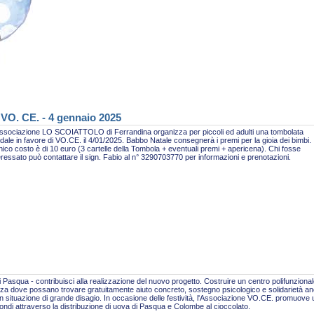
 VO. CE. - 4 gennaio 2025
ssociazione LO SCOIATTOLO di Ferrandina organizza per piccoli ed adulti una tombolata
idale in favore di VO.CE. il 4/01/2025. Babbo Natale consegnerà i premi per la gioia dei bimbi.
nico costo è di 10 euro (3 cartelle della Tombola + eventuali premi + apericena). Chi fosse
eressato può contattare il sign. Fabio al n° 3290703770 per informazioni e prenotazioni.
 Pasqua - contribuisci alla realizzazione del nuovo progetto. Costruire un centro polifunzional
za dove possano trovare gratuitamente aiuto concreto, sostegno psicologico e solidarietà a
n situazione di grande disagio. In occasione delle festività, l'Associazione VO.CE. promuove
fondi attraverso la distribuzione di uova di Pasqua e Colombe al cioccolato.