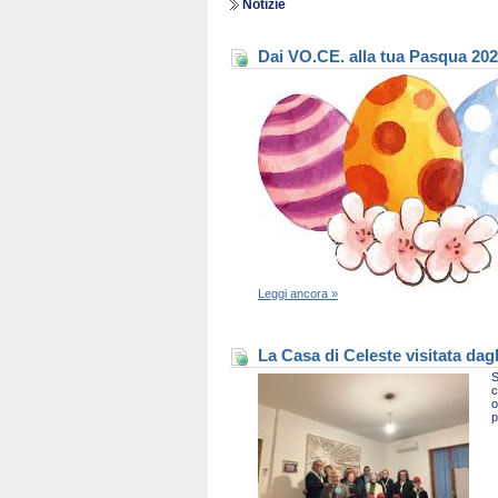
Notizie
Dai VO.CE. alla tua Pasqua 20
Leggi ancora »
La Casa di Celeste visitata dag
S
c
o
p