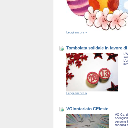
Leggi ancora »
Tombolata solidale in favore di
L'A
sol
L'u
int
Leggi ancora »
VOlontariato CEleste
VO.Ce. di
accoglien
persone i
raccolta 