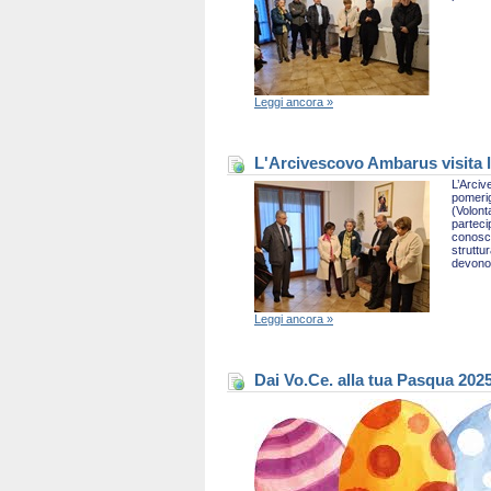
Leggi ancora »
L'Arcivescovo Ambarus visita l
L’Arciv
pomerig
(Volont
parteci
conosce
struttu
devono 
Leggi ancora »
Dai Vo.Ce. alla tua Pasqua 202