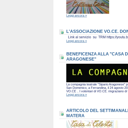
Leggi ancora »
L'ASSOCIAZIONE VO.CE. D
Link al servizio su TRM https://you
Leggi ancora »
BENEFICENZA ALLA "CASA D
ARAGONESE"
La compagnia teatrale "Sipario Aragonese" pro
San Domenico, a Ferrandina, il 24 agosto 2019 
VO.CE .. I volontari di VO.CE. ringraziano d
Leggi ancora »
ARTICOLO DEL SETTIMANALE 
MATERA