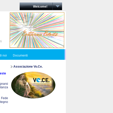
Welcome!
i noi
Documenti
Associazione Vo.Ce.
este
egnarsi
ostanza
a Fede
stegno
.