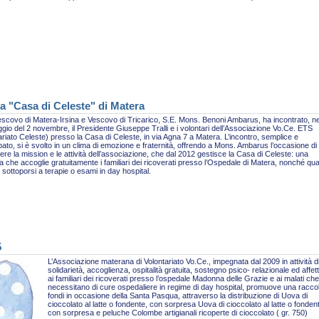
a "Casa di Celeste" di Matera
escovo di Matera-Irsina e Vescovo di Tricarico, S.E. Mons. Benoni Ambarus, ha incontrato, ne
gio del 2 novembre, il Presidente Giuseppe Tralli e i volontari dell’Associazione Vo.Ce. ETS
ariato Celeste) presso la Casa di Celeste, in via Agna 7 a Matera. L’incontro, semplice e
pato, si è svolto in un clima di emozione e fraternità, offrendo a Mons. Ambarus l’occasione di
re la mission e le attività dell’associazione, che dal 2012 gestisce la Casa di Celeste: una
ra che accoglie gratuitamente i familiari dei ricoverati presso l’Ospedale di Matera, nonché qua
sottoporsi a terapie o esami in day hospital.
5
L’Associazione materana di Volontariato Vo.Ce., impegnata dal 2009 in attività d
solidarietà, accoglienza, ospitalità gratuita, sostegno psico- relazionale ed affet
ai familiari dei ricoverati presso l’ospedale Madonna delle Grazie e ai malati che
necessitano di cure ospedaliere in regime di day hospital, promuove una racco
fondi in occasione della Santa Pasqua, attraverso la distribuzione di Uova di
cioccolato al latte o fondente, con sorpresa Uova di cioccolato al latte o fonden
con sorpresa e peluche Colombe artigianali ricoperte di cioccolato ( gr. 750)