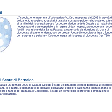
26
L’Associazione materana di Volontariato Vo.Ce., impegnata dal 2009 in attività d
solidarietà, accoglienza, ospitalità gratuita, sostegno psico- relazionale ed affet
ai familiari dei ricoverati presso l’ospedale Madonna delle Grazie e ai malati che
necessitano di cure ospedaliere in regime di day hospital, promuove una racco
fondi in occasione della Santa Pasqua, attraverso la distribuzione di: Uova di
cioccolato al latte o fondente, con sorpresa - Uova di cioccolato al latte o fonde
con sorpresa e peluche - Colombe artigianali ricoperte di cioccolato ( gr. 750)
li Scout di Bernalda
abato 25 gennaio 2026, la Casa di Celeste è stata visitata dagli Scout di Bernalda 1: il sorriso,
anti, gli sguardi, le domande e gli abbracci dei ragazzi e dei loro capi hanno allietato anche gli
spiti, Francesco, Raffaella e Giuseppina. È stato un pomeriggio di profonda commozione e
artecipazione.