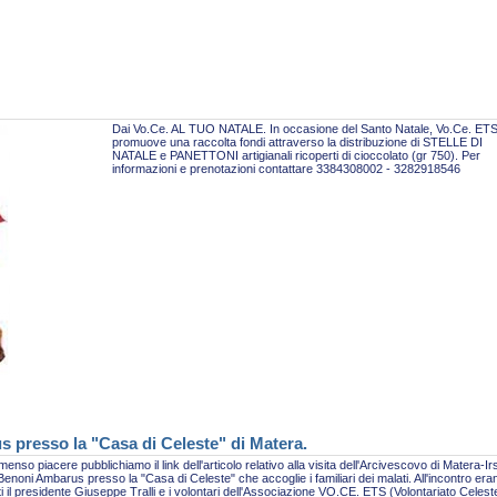
Dai Vo.Ce. AL TUO NATALE. In occasione del Santo Natale, Vo.Ce. ET
promuove una raccolta fondi attraverso la distribuzione di STELLE DI
NATALE e PANETTONI artigianali ricoperti di cioccolato (gr 750). Per
informazioni e prenotazioni contattare 3384308002 - 3282918546
s presso la "Casa di Celeste" di Matera.
enso piacere pubblichiamo il link dell'articolo relativo alla visita dell'Arcivescovo di Matera-Ir
enoni Ambarus presso la "Casa di Celeste" che accoglie i familiari dei malati. All'incontro era
i il presidente Giuseppe Tralli e i volontari dell'Associazione VO.CE. ETS (Volontariato Celest