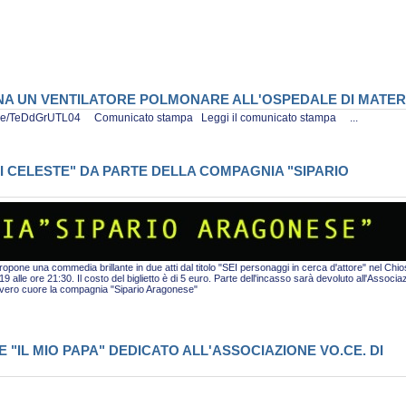
ONA UN VENTILATORE POLMONARE ALL'OSPEDALE DI MATE
tu.be/TeDdGrUTL04 Comunicato stampa Leggi il comunicato stampa ...
I CELESTE" DA PARTE DELLA COMPAGNIA "SIPARIO
pone una commedia brillante in due atti dal titolo "SEI personaggi in cerca d'attore" nel Chio
alle ore 21:30. Il costo del biglietto è di 5 euro. Parte dell'incasso sarà devoluto all'Associa
i vero cuore la compagnia "Sipario Aragonese"
"IL MIO PAPA" DEDICATO ALL'ASSOCIAZIONE VO.CE. DI