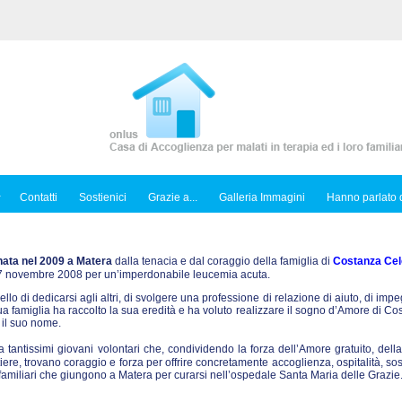
Contatti
Sostienici
Grazie a...
Galleria Immagini
Hanno parlato d
nata nel 2009 a Matera
dalla tenacia e dal coraggio della famiglia di
Costanza Cel
l 7 novembre 2008 per un’imperdonabile leucemia acuta.
ello di dedicarsi agli altri, di svolgere una professione di relazione di aiuto, di imp
sua famiglia ha raccolto la sua eredità e ha voluto realizzare il sogno d’Amore di C
 il suo nome.
tantissimi giovani volontari che, condividendo la forza dell’Amore gratuito, dell
iere, trovano coraggio e forza per offrire concretamente accoglienza, ospitalità, so
ro familiari che giungono a Matera per curarsi nell’ospedale Santa Maria delle Grazie