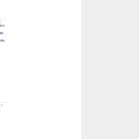
i
tivo
lta
nte,
 i