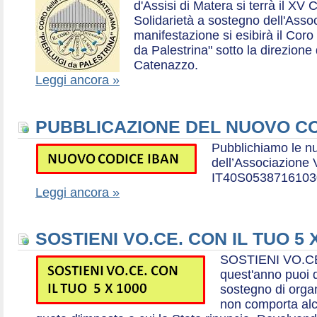
d'Assisi di Matera si terrà il XV 
Solidarietà a sostegno dell'Ass
manifestazione si esibirà il Coro
da Palestrina" sotto la direzion
Catenazzo.
Leggi ancora »
PUBBLICAZIONE DEL NUOVO CO
Pubblichiamo le n
dell’Associazione
IT40S0538716103
Leggi ancora »
SOSTIENI VO.CE. CON IL TUO 5 
SOSTIENI VO.CE
quest'anno puoi d
sostegno di organ
non comporta al