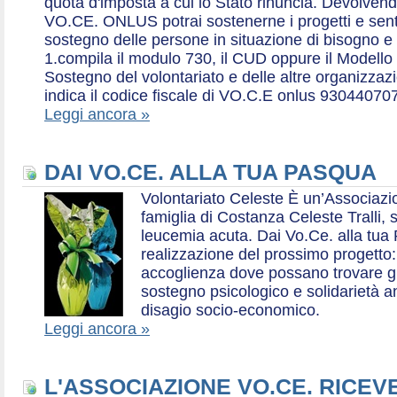
quota d'imposta a cui lo Stato rinuncia. Devolvend
VO.CE. ONLUS potrai sostenerne i progetti e sentirt
sostegno delle persone in situazione di bisogno e
1.compila il modulo 730, il CUD oppure il Modello 
Sostegno del volontariato e delle altre organizzazio
indica il codice fiscale di VO.C.E onlus 93044070
Leggi ancora »
DAI VO.CE. ALLA TUA PASQUA
Volontariato Celeste È un’Associaz
famiglia di Costanza Celeste Tralli, 
leucemia acuta. Dai Vo.Ce. alla tua 
realizzazione del prossimo progetto: 
accoglienza dove possano trovare gr
sostegno psicologico e solidarietà a
disagio socio-economico.
Leggi ancora »
L'ASSOCIAZIONE VO.CE. RICEV