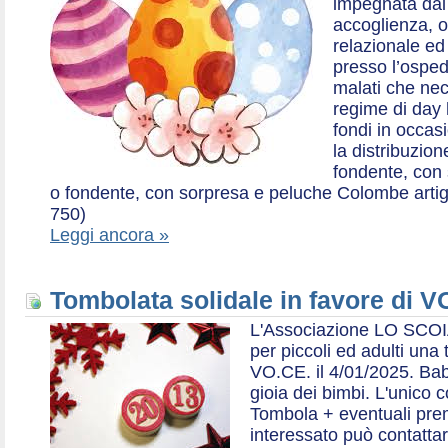
impegnata dal 2
accoglienza, o
relazionale ed a
presso l’ospe
malati che nec
regime di day 
fondi in occas
la distribuzion
fondente, con 
o fondente, con sorpresa e peluche Colombe artigia
750)
Leggi ancora »
Tombolata solidale in favore di V
L'Associazione LO SCOI
per piccoli ed adulti una 
VO.CE. il 4/01/2025. Bab
gioia dei bimbi. L'unico c
Tombola + eventuali prem
interessato può contatta