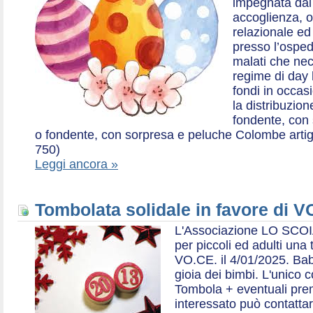
impegnata dal 2
accoglienza, o
relazionale ed a
presso l’ospe
malati che nec
regime di day 
fondi in occas
la distribuzion
fondente, con 
o fondente, con sorpresa e peluche Colombe artigia
750)
Leggi ancora »
Tombolata solidale in favore di V
L'Associazione LO SCOI
per piccoli ed adulti una 
VO.CE. il 4/01/2025. Bab
gioia dei bimbi. L'unico c
Tombola + eventuali prem
interessato può contatta