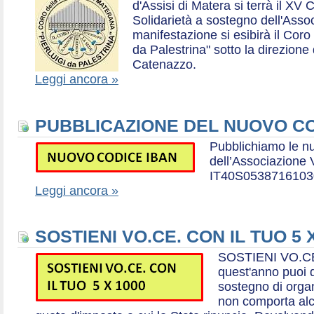
d'Assisi di Matera si terrà il XV 
Solidarietà a sostegno dell'Ass
manifestazione si esibirà il Coro
da Palestrina" sotto la direzion
Catenazzo.
Leggi ancora »
PUBBLICAZIONE DEL NUOVO CO
Pubblichiamo le n
dell’Associazione
IT40S0538716103
Leggi ancora »
SOSTIENI VO.CE. CON IL TUO 5 
SOSTIENI VO.CE
quest'anno puoi d
sostegno di organ
non comporta al