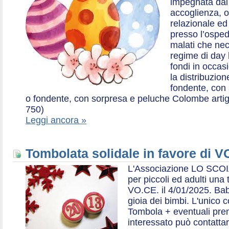
impegnata dal 2
accoglienza, o
relazionale ed a
presso l’ospe
malati che nec
regime di day 
fondi in occas
la distribuzion
fondente, con 
o fondente, con sorpresa e peluche Colombe artigia
750)
Leggi ancora »
Tombolata solidale in favore di V
L'Associazione LO SCOI
per piccoli ed adulti una 
VO.CE. il 4/01/2025. Bab
gioia dei bimbi. L'unico c
Tombola + eventuali prem
interessato può contatta