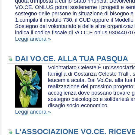
quota d'imposta a cui lo Stato rinuncia. Devolvend
VO.CE. ONLUS potrai sostenerne i progetti e sentirt
sostegno delle persone in situazione di bisogno e
1.compila il modulo 730, il CUD oppure il Modello 
Sostegno del volontariato e delle altre organizzazio
indica il codice fiscale di VO.C.E onlus 93044070
Leggi ancora »
DAI VO.CE. ALLA TUA PASQUA
Volontariato Celeste È un’Associaz
famiglia di Costanza Celeste Tralli, 
leucemia acuta. Dai Vo.Ce. alla tua 
realizzazione del prossimo progetto: 
accoglienza dove possano trovare gr
sostegno psicologico e solidarietà a
disagio socio-economico.
Leggi ancora »
L'ASSOCIAZIONE VO.CE. RICEV