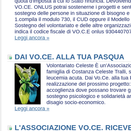
quota d'imposta a cui lo Stato rinuncia. Devolvend
VO.CE. ONLUS potrai sostenerne i progetti e sentirt
sostegno delle persone in situazione di bisogno e
1.compila il modulo 730, il CUD oppure il Modello 
Sostegno del volontariato e delle altre organizzazio
indica il codice fiscale di VO.C.E onlus 93044070
Leggi ancora »
DAI VO.CE. ALLA TUA PASQUA
Volontariato Celeste È un’Associaz
famiglia di Costanza Celeste Tralli, 
leucemia acuta. Dai Vo.Ce. alla tua 
realizzazione del prossimo progetto: 
accoglienza dove possano trovare gr
sostegno psicologico e solidarietà a
disagio socio-economico.
Leggi ancora »
L'ASSOCIAZIONE VO.CE. RICEV