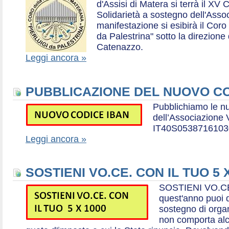
d'Assisi di Matera si terrà il XV 
Solidarietà a sostegno dell'Ass
manifestazione si esibirà il Coro
da Palestrina" sotto la direzion
Catenazzo.
Leggi ancora »
PUBBLICAZIONE DEL NUOVO CO
Pubblichiamo le n
dell’Associazione
IT40S0538716103
Leggi ancora »
SOSTIENI VO.CE. CON IL TUO 5 
SOSTIENI VO.CE
quest'anno puoi d
sostegno di organ
non comporta al