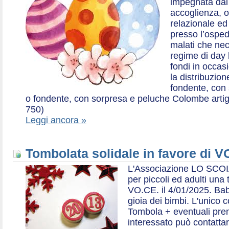
impegnata dal 2
accoglienza, o
relazionale ed a
presso l’ospe
malati che nec
regime di day 
fondi in occas
la distribuzion
fondente, con 
o fondente, con sorpresa e peluche Colombe artigia
750)
Leggi ancora »
Tombolata solidale in favore di V
L'Associazione LO SCOI
per piccoli ed adulti una 
VO.CE. il 4/01/2025. Bab
gioia dei bimbi. L'unico c
Tombola + eventuali prem
interessato può contatta