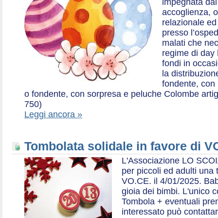
impegnata dal 2
accoglienza, o
relazionale ed a
presso l’ospe
malati che nec
regime di day 
fondi in occas
la distribuzion
fondente, con 
o fondente, con sorpresa e peluche Colombe artigia
750)
Leggi ancora »
Tombolata solidale in favore di V
L'Associazione LO SCOI
per piccoli ed adulti una 
VO.CE. il 4/01/2025. Bab
gioia dei bimbi. L'unico c
Tombola + eventuali prem
interessato può contatta