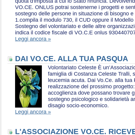
quota d'imposta a cui lo Stato rinuncia. Devolvend
VO.CE. ONLUS potrai sostenerne i progetti e sentirt
sostegno delle persone in situazione di bisogno e
1.compila il modulo 730, il CUD oppure il Modello 
Sostegno del volontariato e delle altre organizzazio
indica il codice fiscale di VO.C.E onlus 93044070
Leggi ancora »
DAI VO.CE. ALLA TUA PASQUA
Volontariato Celeste È un’Associaz
famiglia di Costanza Celeste Tralli, 
leucemia acuta. Dai Vo.Ce. alla tua 
realizzazione del prossimo progetto: 
accoglienza dove possano trovare gr
sostegno psicologico e solidarietà a
disagio socio-economico.
Leggi ancora »
L'ASSOCIAZIONE VO.CE. RICEV