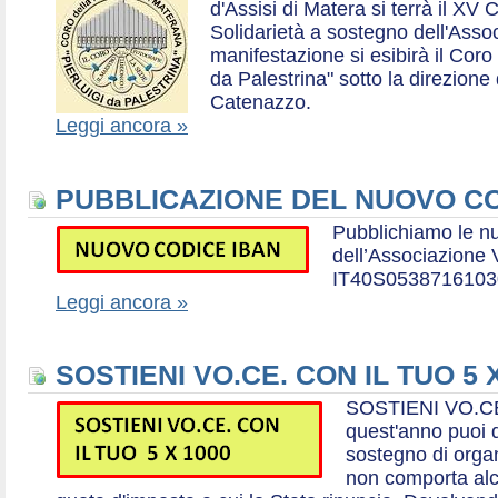
d'Assisi di Matera si terrà il XV 
Solidarietà a sostegno dell'Ass
manifestazione si esibirà il Coro
da Palestrina" sotto la direzion
Catenazzo.
Leggi ancora »
PUBBLICAZIONE DEL NUOVO CO
Pubblichiamo le n
dell’Associazione
IT40S0538716103
Leggi ancora »
SOSTIENI VO.CE. CON IL TUO 5 
SOSTIENI VO.CE
quest'anno puoi d
sostegno di organ
non comporta al