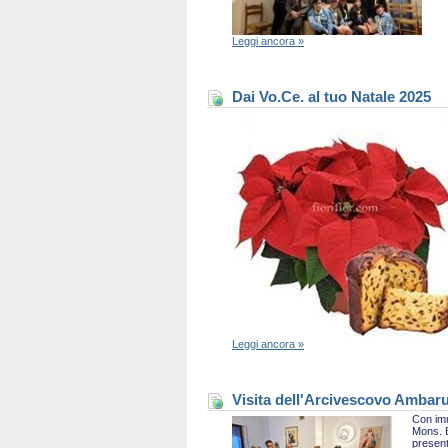
Leggi ancora »
Dai Vo.Ce. al tuo Natale 2025
Leggi ancora »
Visita dell'Arcivescovo Ambaru
Con imm
Mons. B
present