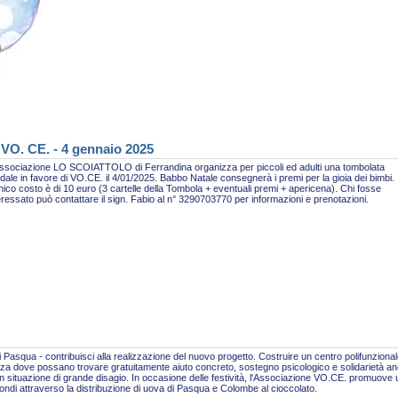
 VO. CE. - 4 gennaio 2025
ssociazione LO SCOIATTOLO di Ferrandina organizza per piccoli ed adulti una tombolata
idale in favore di VO.CE. il 4/01/2025. Babbo Natale consegnerà i premi per la gioia dei bimbi.
nico costo è di 10 euro (3 cartelle della Tombola + eventuali premi + apericena). Chi fosse
eressato può contattare il sign. Fabio al n° 3290703770 per informazioni e prenotazioni.
 Pasqua - contribuisci alla realizzazione del nuovo progetto. Costruire un centro polifunzional
za dove possano trovare gratuitamente aiuto concreto, sostegno psicologico e solidarietà a
n situazione di grande disagio. In occasione delle festività, l'Associazione VO.CE. promuove
fondi attraverso la distribuzione di uova di Pasqua e Colombe al cioccolato.