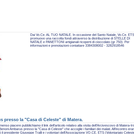
Dai Vo.Ce. AL TUO NATALE. In occasione del Santo Natale, Vo.Ce. ET
promuove una raccolta fondi attraverso la distribuzione di STELLE DI
NATALE e PANETTONI artigianali ricoperti di cioccolato (gr 750). Per
informazioni e prenotazioni contattare 3384308002 - 3282918546
s presso la "Casa di Celeste" di Matera.
enso piacere pubblichiamo il link dell'articolo relativo alla visita dell'Arcivescovo di Matera-Ir
enoni Ambarus presso la "Casa di Celeste" che accoglie i familiari dei malati. All'incontro era
i il presidente Giuseppe Tralli e i volontari dell'Associazione VO.CE. ETS (Volontariato Celest