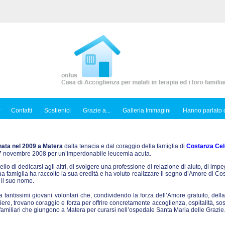
Contatti
Sostienici
Grazie a...
Galleria Immagini
Hanno parlato d
nata nel 2009 a Matera
dalla tenacia e dal coraggio della famiglia di
Costanza Cel
l 7 novembre 2008 per un’imperdonabile leucemia acuta.
ello di dedicarsi agli altri, di svolgere una professione di relazione di aiuto, di imp
sua famiglia ha raccolto la sua eredità e ha voluto realizzare il sogno d’Amore di C
 il suo nome.
tantissimi giovani volontari che, condividendo la forza dell’Amore gratuito, dell
iere, trovano coraggio e forza per offrire concretamente accoglienza, ospitalità, so
ro familiari che giungono a Matera per curarsi nell’ospedale Santa Maria delle Grazie