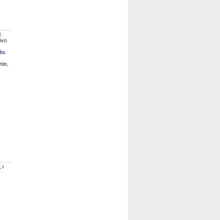
i
tivo
lta
nte,
 i