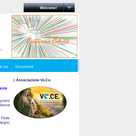
Welcome!
i noi
Documenti
Associazione Vo.Ce.
este
egnarsi
ostanza
a Fede
stegno
.