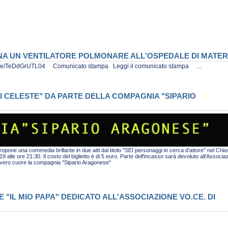
ONA UN VENTILATORE POLMONARE ALL'OSPEDALE DI MATE
tu.be/TeDdGrUTL04 Comunicato stampa Leggi il comunicato stampa ...
I CELESTE" DA PARTE DELLA COMPAGNIA "SIPARIO
pone una commedia brillante in due atti dal titolo "SEI personaggi in cerca d'attore" nel Chio
alle ore 21:30. Il costo del biglietto è di 5 euro. Parte dell'incasso sarà devoluto all'Associa
i vero cuore la compagnia "Sipario Aragonese"
"IL MIO PAPA" DEDICATO ALL'ASSOCIAZIONE VO.CE. DI