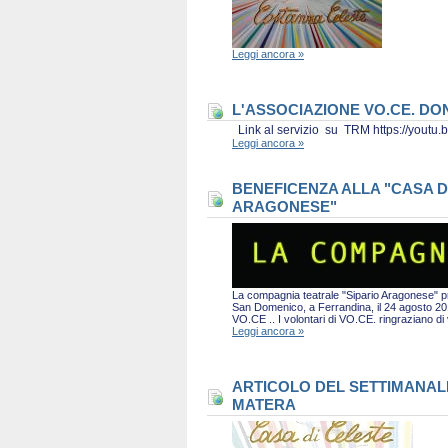
Leggi ancora »
L'ASSOCIAZIONE VO.CE. D
Link al servizio su TRM https://you
Leggi ancora »
BENEFICENZA ALLA "CASA D
ARAGONESE"
La compagnia teatrale "Sipario Aragonese" pro
San Domenico, a Ferrandina, il 24 agosto 2019 
VO.CE .. I volontari di VO.CE. ringraziano d
Leggi ancora »
ARTICOLO DEL SETTIMANALE 
MATERA