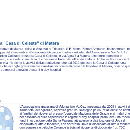
a "Casa di Celeste" di Matera
escovo di Matera-Irsina e Vescovo di Tricarico, S.E. Mons. Benoni Ambarus, ha incontrato, ne
gio del 2 novembre, il Presidente Giuseppe Tralli e i volontari dell’Associazione Vo.Ce. ETS
ariato Celeste) presso la Casa di Celeste, in via Agna 7 a Matera. L’incontro, semplice e
pato, si è svolto in un clima di emozione e fraternità, offrendo a Mons. Ambarus l’occasione di
re la mission e le attività dell’associazione, che dal 2012 gestisce la Casa di Celeste: una
ra che accoglie gratuitamente i familiari dei ricoverati presso l’Ospedale di Matera, nonché qua
sottoporsi a terapie o esami in day hospital.
5
L’Associazione materana di Volontariato Vo.Ce., impegnata dal 2009 in attività d
solidarietà, accoglienza, ospitalità gratuita, sostegno psico- relazionale ed affet
ai familiari dei ricoverati presso l’ospedale Madonna delle Grazie e ai malati che
necessitano di cure ospedaliere in regime di day hospital, promuove una racco
fondi in occasione della Santa Pasqua, attraverso la distribuzione di Uova di
cioccolato al latte o fondente, con sorpresa Uova di cioccolato al latte o fonden
con sorpresa e peluche Colombe artigianali ricoperte di cioccolato ( gr. 750)