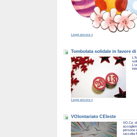
Leggi ancora »
Tombolata solidale in favore di
L'A
sol
L'u
int
Leggi ancora »
VOlontariato CEleste
VO.Ce. di
accoglien
persone i
raccolta 