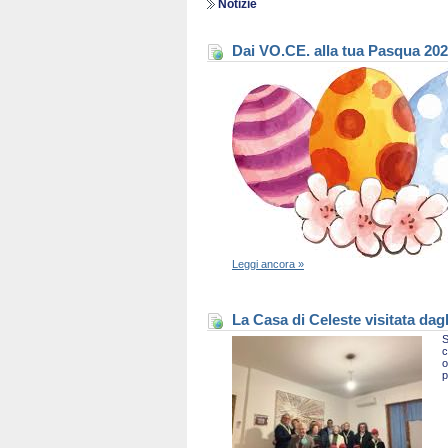
Notizie
Dai VO.CE. alla tua Pasqua 20
Leggi ancora »
La Casa di Celeste visitata dag
S
c
o
p