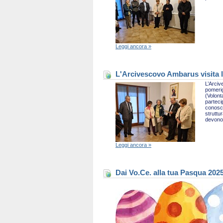
Leggi ancora »
L'Arcivescovo Ambarus visita l
L’Arciv
pomerig
(Volont
parteci
conosce
struttu
devono 
Leggi ancora »
Dai Vo.Ce. alla tua Pasqua 202