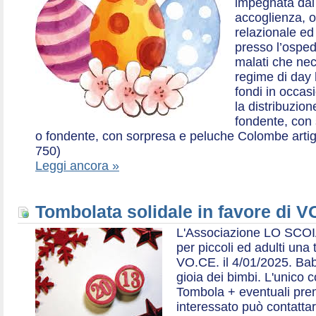
impegnata dal 2
accoglienza, o
relazionale ed a
presso l’ospe
malati che nec
regime di day 
fondi in occas
la distribuzion
fondente, con 
o fondente, con sorpresa e peluche Colombe artigia
750)
Leggi ancora »
Tombolata solidale in favore di V
L'Associazione LO SCOI
per piccoli ed adulti una 
VO.CE. il 4/01/2025. Bab
gioia dei bimbi. L'unico c
Tombola + eventuali prem
interessato può contatta