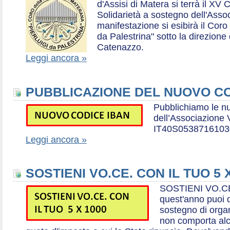
d'Assisi di Matera si terrà il XV 
Solidarietà a sostegno dell'Ass
manifestazione si esibirà il Coro
da Palestrina" sotto la direzion
Catenazzo.
Leggi ancora »
PUBBLICAZIONE DEL NUOVO CO
Pubblichiamo le n
dell’Associazione
IT40S0538716103
Leggi ancora »
SOSTIENI VO.CE. CON IL TUO 5 
SOSTIENI VO.CE
quest'anno puoi d
sostegno di organ
non comporta al