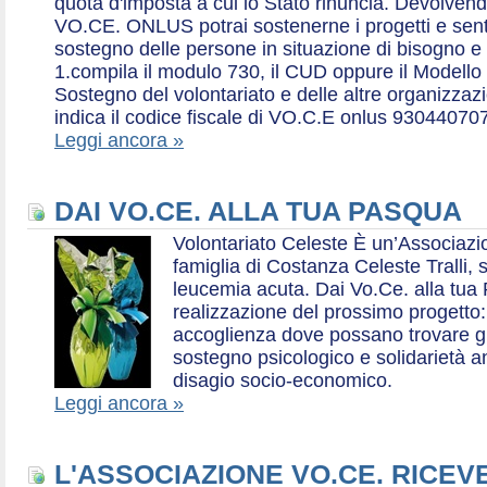
quota d'imposta a cui lo Stato rinuncia. Devolvend
VO.CE. ONLUS potrai sostenerne i progetti e sentirt
sostegno delle persone in situazione di bisogno e
1.compila il modulo 730, il CUD oppure il Modello 
Sostegno del volontariato e delle altre organizzazio
indica il codice fiscale di VO.C.E onlus 93044070
Leggi ancora »
DAI VO.CE. ALLA TUA PASQUA
Volontariato Celeste È un’Associaz
famiglia di Costanza Celeste Tralli, 
leucemia acuta. Dai Vo.Ce. alla tua 
realizzazione del prossimo progetto: 
accoglienza dove possano trovare gr
sostegno psicologico e solidarietà a
disagio socio-economico.
Leggi ancora »
L'ASSOCIAZIONE VO.CE. RICEV