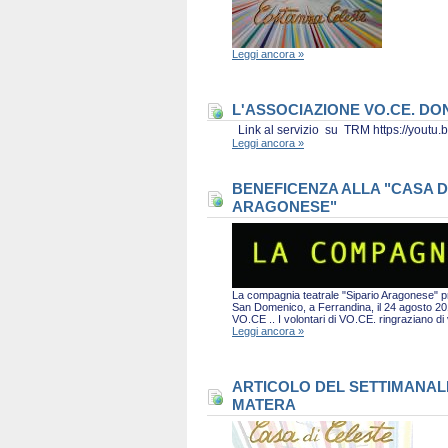
Leggi ancora »
L'ASSOCIAZIONE VO.CE. D
Link al servizio su TRM https://you
Leggi ancora »
BENEFICENZA ALLA "CASA D
ARAGONESE"
La compagnia teatrale "Sipario Aragonese" pro
San Domenico, a Ferrandina, il 24 agosto 2019 
VO.CE .. I volontari di VO.CE. ringraziano d
Leggi ancora »
ARTICOLO DEL SETTIMANALE 
MATERA