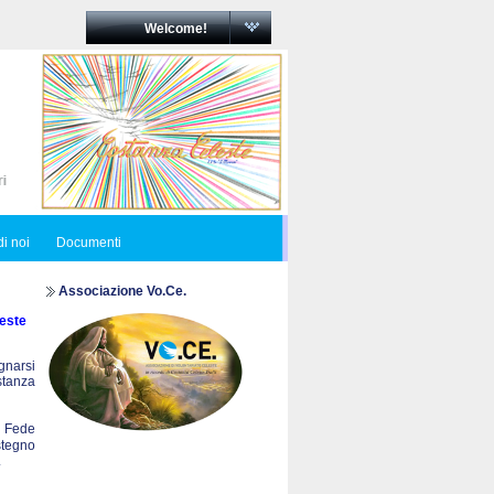
Welcome!
i noi
Documenti
Associazione Vo.Ce.
este
egnarsi
ostanza
a Fede
stegno
.