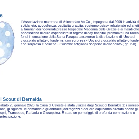
26
L’Associazione materana di Volontariato Vo.Ce., impegnata dal 2009 in attività d
solidarietà, accoglienza, ospitalità gratuita, sostegno psico- relazionale ed affet
ai familiari dei ricoverati presso l’ospedale Madonna delle Grazie e ai malati che
necessitano di cure ospedaliere in regime di day hospital, promuove una racco
fondi in occasione della Santa Pasqua, attraverso la distribuzione di: Uova di
cioccolato al latte o fondente, con sorpresa - Uova di cioccolato al latte o fonde
con sorpresa e peluche - Colombe artigianali ricoperte di cioccolato ( gr. 750)
li Scout di Bernalda
abato 25 gennaio 2026, la Casa di Celeste è stata visitata dagli Scout di Bernalda 1: il sorriso,
anti, gli sguardi, le domande e gli abbracci dei ragazzi e dei loro capi hanno allietato anche gli
spiti, Francesco, Raffaella e Giuseppina. È stato un pomeriggio di profonda commozione e
artecipazione.