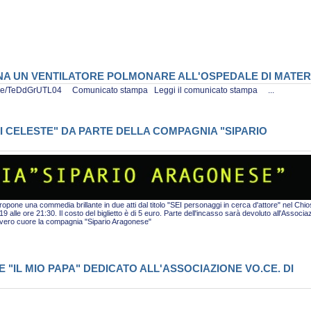
ONA UN VENTILATORE POLMONARE ALL'OSPEDALE DI MATE
tu.be/TeDdGrUTL04 Comunicato stampa Leggi il comunicato stampa ...
I CELESTE" DA PARTE DELLA COMPAGNIA "SIPARIO
pone una commedia brillante in due atti dal titolo "SEI personaggi in cerca d'attore" nel Chio
alle ore 21:30. Il costo del biglietto è di 5 euro. Parte dell'incasso sarà devoluto all'Associa
i vero cuore la compagnia "Sipario Aragonese"
"IL MIO PAPA" DEDICATO ALL'ASSOCIAZIONE VO.CE. DI