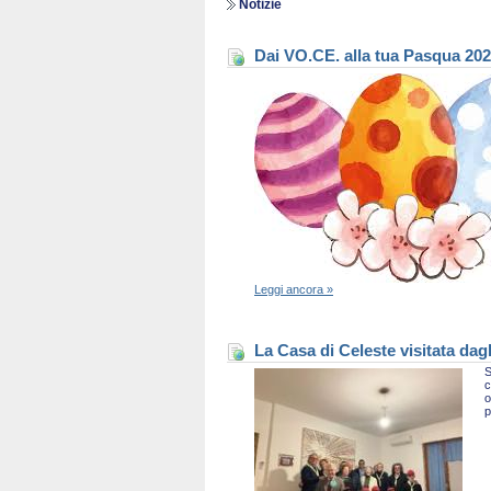
Notizie
Dai VO.CE. alla tua Pasqua 20
Leggi ancora »
La Casa di Celeste visitata dag
S
c
o
p