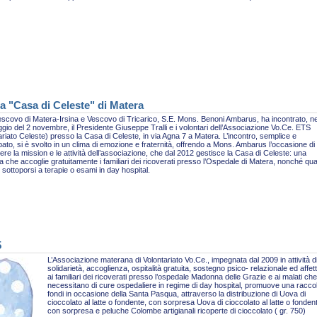
a "Casa di Celeste" di Matera
escovo di Matera-Irsina e Vescovo di Tricarico, S.E. Mons. Benoni Ambarus, ha incontrato, ne
gio del 2 novembre, il Presidente Giuseppe Tralli e i volontari dell’Associazione Vo.Ce. ETS
ariato Celeste) presso la Casa di Celeste, in via Agna 7 a Matera. L’incontro, semplice e
pato, si è svolto in un clima di emozione e fraternità, offrendo a Mons. Ambarus l’occasione di
re la mission e le attività dell’associazione, che dal 2012 gestisce la Casa di Celeste: una
ra che accoglie gratuitamente i familiari dei ricoverati presso l’Ospedale di Matera, nonché qua
sottoporsi a terapie o esami in day hospital.
5
L’Associazione materana di Volontariato Vo.Ce., impegnata dal 2009 in attività d
solidarietà, accoglienza, ospitalità gratuita, sostegno psico- relazionale ed affet
ai familiari dei ricoverati presso l’ospedale Madonna delle Grazie e ai malati che
necessitano di cure ospedaliere in regime di day hospital, promuove una racco
fondi in occasione della Santa Pasqua, attraverso la distribuzione di Uova di
cioccolato al latte o fondente, con sorpresa Uova di cioccolato al latte o fonden
con sorpresa e peluche Colombe artigianali ricoperte di cioccolato ( gr. 750)