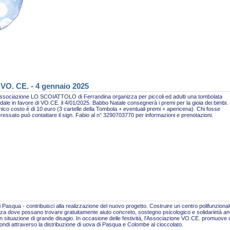
 VO. CE. - 4 gennaio 2025
ssociazione LO SCOIATTOLO di Ferrandina organizza per piccoli ed adulti una tombolata
idale in favore di VO.CE. il 4/01/2025. Babbo Natale consegnerà i premi per la gioia dei bimbi.
nico costo è di 10 euro (3 cartelle della Tombola + eventuali premi + apericena). Chi fosse
eressato può contattare il sign. Fabio al n° 3290703770 per informazioni e prenotazioni.
 Pasqua - contribuisci alla realizzazione del nuovo progetto. Costruire un centro polifunzional
za dove possano trovare gratuitamente aiuto concreto, sostegno psicologico e solidarietà a
n situazione di grande disagio. In occasione delle festività, l'Associazione VO.CE. promuove
fondi attraverso la distribuzione di uova di Pasqua e Colombe al cioccolato.