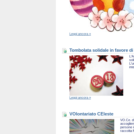
Leggi ancora »
Tombolata solidale in favore di
L'A
sol
L'u
int
Leggi ancora »
VOlontariato CEleste
VO.Ce. di
accoglien
persone i
raccolta 