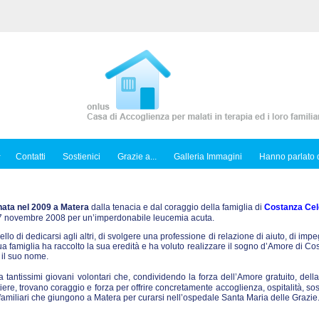
Contatti
Sostienici
Grazie a...
Galleria Immagini
Hanno parlato d
nata nel 2009 a Matera
dalla tenacia e dal coraggio della famiglia di
Costanza Cel
l 7 novembre 2008 per un’imperdonabile leucemia acuta.
ello di dedicarsi agli altri, di svolgere una professione di relazione di aiuto, di imp
sua famiglia ha raccolto la sua eredità e ha voluto realizzare il sogno d’Amore di C
 il suo nome.
tantissimi giovani volontari che, condividendo la forza dell’Amore gratuito, dell
iere, trovano coraggio e forza per offrire concretamente accoglienza, ospitalità, so
ro familiari che giungono a Matera per curarsi nell’ospedale Santa Maria delle Grazie