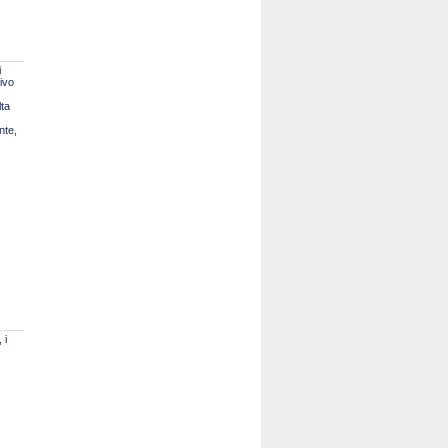
i
tivo
lta
nte,
 i