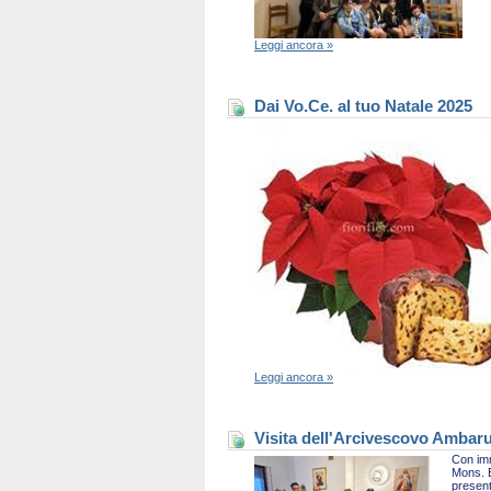
Leggi ancora »
Dai Vo.Ce. al tuo Natale 2025
Leggi ancora »
Visita dell'Arcivescovo Ambaru
Con imm
Mons. B
present