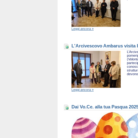
Leggi ancora »
L'Arcivescovo Ambarus visita l
L’Arciv
pomerig
(Volont
parteci
conosce
struttu
devono 
Leggi ancora »
Dai Vo.Ce. alla tua Pasqua 202