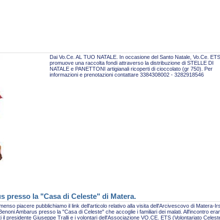
Dai Vo.Ce. AL TUO NATALE. In occasione del Santo Natale, Vo.Ce. ET
promuove una raccolta fondi attraverso la distribuzione di STELLE DI
NATALE e PANETTONI artigianali ricoperti di cioccolato (gr 750). Per
informazioni e prenotazioni contattare 3384308002 - 3282918546
s presso la "Casa di Celeste" di Matera.
enso piacere pubblichiamo il link dell'articolo relativo alla visita dell'Arcivescovo di Matera-Ir
enoni Ambarus presso la "Casa di Celeste" che accoglie i familiari dei malati. All'incontro era
i il presidente Giuseppe Tralli e i volontari dell'Associazione VO.CE. ETS (Volontariato Celest