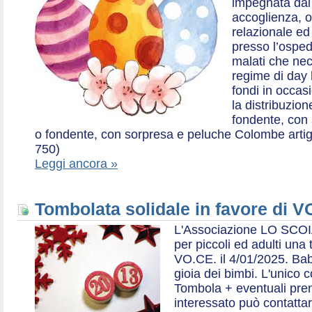
impegnata dal 2
accoglienza, o
relazionale ed a
presso l’ospe
malati che nec
regime di day 
fondi in occas
la distribuzion
fondente, con 
o fondente, con sorpresa e peluche Colombe artigia
750)
Leggi ancora »
Tombolata solidale in favore di V
L'Associazione LO SCOI
per piccoli ed adulti una 
VO.CE. il 4/01/2025. Bab
gioia dei bimbi. L'unico c
Tombola + eventuali prem
interessato può contatta