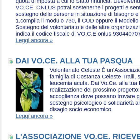
quota d'imposta a cui lo Stato rinuncia. Devolvend
VO.CE. ONLUS potrai sostenerne i progetti e sentirt
sostegno delle persone in situazione di bisogno e
1.compila il modulo 730, il CUD oppure il Modello 
Sostegno del volontariato e delle altre organizzazio
indica il codice fiscale di VO.C.E onlus 93044070
Leggi ancora »
DAI VO.CE. ALLA TUA PASQUA
Volontariato Celeste È un’Associaz
famiglia di Costanza Celeste Tralli, 
leucemia acuta. Dai Vo.Ce. alla tua 
realizzazione del prossimo progetto: 
accoglienza dove possano trovare gr
sostegno psicologico e solidarietà a
disagio socio-economico.
Leggi ancora »
L'ASSOCIAZIONE VO.CE. RICEV