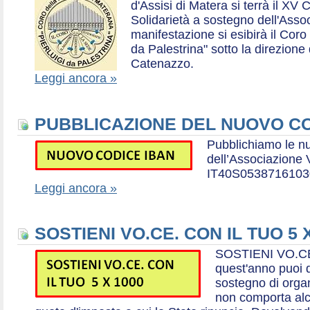
d'Assisi di Matera si terrà il XV 
Solidarietà a sostegno dell'Ass
manifestazione si esibirà il Coro
da Palestrina" sotto la direzion
Catenazzo.
Leggi ancora »
PUBBLICAZIONE DEL NUOVO CO
Pubblichiamo le n
dell’Associazione
IT40S0538716103
Leggi ancora »
SOSTIENI VO.CE. CON IL TUO 5 
SOSTIENI VO.CE
quest'anno puoi d
sostegno di organ
non comporta al