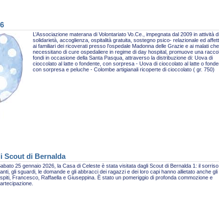
26
L’Associazione materana di Volontariato Vo.Ce., impegnata dal 2009 in attività d
solidarietà, accoglienza, ospitalità gratuita, sostegno psico- relazionale ed affet
ai familiari dei ricoverati presso l’ospedale Madonna delle Grazie e ai malati che
necessitano di cure ospedaliere in regime di day hospital, promuove una racco
fondi in occasione della Santa Pasqua, attraverso la distribuzione di: Uova di
cioccolato al latte o fondente, con sorpresa - Uova di cioccolato al latte o fonde
con sorpresa e peluche - Colombe artigianali ricoperte di cioccolato ( gr. 750)
li Scout di Bernalda
abato 25 gennaio 2026, la Casa di Celeste è stata visitata dagli Scout di Bernalda 1: il sorriso,
anti, gli sguardi, le domande e gli abbracci dei ragazzi e dei loro capi hanno allietato anche gli
spiti, Francesco, Raffaella e Giuseppina. È stato un pomeriggio di profonda commozione e
artecipazione.