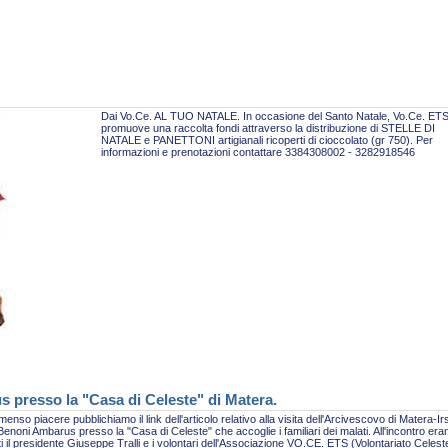
Dai Vo.Ce. AL TUO NATALE. In occasione del Santo Natale, Vo.Ce. ET
promuove una raccolta fondi attraverso la distribuzione di STELLE DI
NATALE e PANETTONI artigianali ricoperti di cioccolato (gr 750). Per
informazioni e prenotazioni contattare 3384308002 - 3282918546
s presso la "Casa di Celeste" di Matera.
enso piacere pubblichiamo il link dell'articolo relativo alla visita dell'Arcivescovo di Matera-Ir
enoni Ambarus presso la "Casa di Celeste" che accoglie i familiari dei malati. All'incontro era
i il presidente Giuseppe Tralli e i volontari dell'Associazione VO.CE. ETS (Volontariato Celest