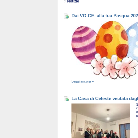
Notizie
Dai VO.CE. alla tua Pasqua 20
Leggi ancora »
La Casa di Celeste visitata dag
S
c
o
p