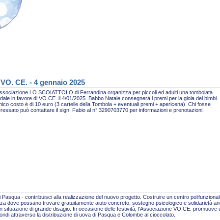
 VO. CE. - 4 gennaio 2025
ssociazione LO SCOIATTOLO di Ferrandina organizza per piccoli ed adulti una tombolata
idale in favore di VO.CE. il 4/01/2025. Babbo Natale consegnerà i premi per la gioia dei bimbi.
nico costo è di 10 euro (3 cartelle della Tombola + eventuali premi + apericena). Chi fosse
eressato può contattare il sign. Fabio al n° 3290703770 per informazioni e prenotazioni.
 Pasqua - contribuisci alla realizzazione del nuovo progetto. Costruire un centro polifunzional
za dove possano trovare gratuitamente aiuto concreto, sostegno psicologico e solidarietà a
n situazione di grande disagio. In occasione delle festività, l'Associazione VO.CE. promuove
fondi attraverso la distribuzione di uova di Pasqua e Colombe al cioccolato.