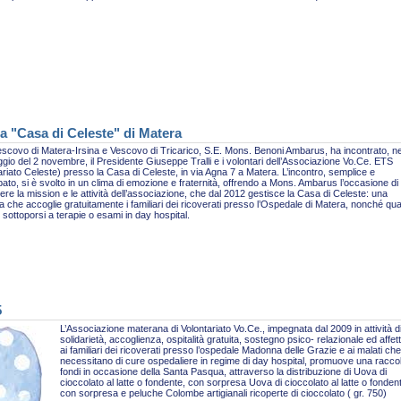
a "Casa di Celeste" di Matera
escovo di Matera-Irsina e Vescovo di Tricarico, S.E. Mons. Benoni Ambarus, ha incontrato, ne
gio del 2 novembre, il Presidente Giuseppe Tralli e i volontari dell’Associazione Vo.Ce. ETS
ariato Celeste) presso la Casa di Celeste, in via Agna 7 a Matera. L’incontro, semplice e
pato, si è svolto in un clima di emozione e fraternità, offrendo a Mons. Ambarus l’occasione di
re la mission e le attività dell’associazione, che dal 2012 gestisce la Casa di Celeste: una
ra che accoglie gratuitamente i familiari dei ricoverati presso l’Ospedale di Matera, nonché qua
sottoporsi a terapie o esami in day hospital.
5
L’Associazione materana di Volontariato Vo.Ce., impegnata dal 2009 in attività d
solidarietà, accoglienza, ospitalità gratuita, sostegno psico- relazionale ed affet
ai familiari dei ricoverati presso l’ospedale Madonna delle Grazie e ai malati che
necessitano di cure ospedaliere in regime di day hospital, promuove una racco
fondi in occasione della Santa Pasqua, attraverso la distribuzione di Uova di
cioccolato al latte o fondente, con sorpresa Uova di cioccolato al latte o fonden
con sorpresa e peluche Colombe artigianali ricoperte di cioccolato ( gr. 750)