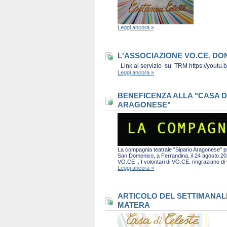
Leggi ancora »
L'ASSOCIAZIONE VO.CE. D
Link al servizio su TRM https://you
Leggi ancora »
BENEFICENZA ALLA "CASA D
ARAGONESE"
La compagnia teatrale "Sipario Aragonese" pro
San Domenico, a Ferrandina, il 24 agosto 2019 
VO.CE .. I volontari di VO.CE. ringraziano d
Leggi ancora »
ARTICOLO DEL SETTIMANALE 
MATERA