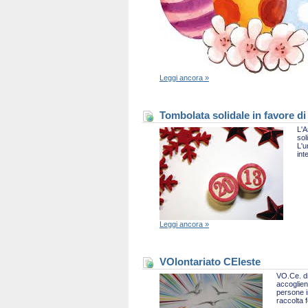
Leggi ancora »
Tombolata solidale in favore di
L'A
sol
L'u
int
Leggi ancora »
VOlontariato CEleste
VO.Ce. di
accoglien
persone i
raccolta 