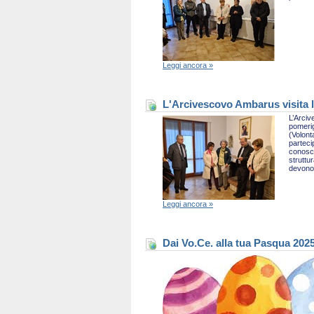
Leggi ancora »
L'Arcivescovo Ambarus visita l
L’Arciv
pomerig
(Volont
parteci
conosce
struttu
devono 
Leggi ancora »
Dai Vo.Ce. alla tua Pasqua 202