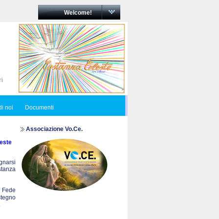
Welcome!
i noi
Documenti
Associazione Vo.Ce.
este
egnarsi
ostanza
a Fede
stegno
.