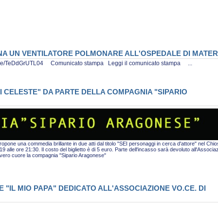
ONA UN VENTILATORE POLMONARE ALL'OSPEDALE DI MATE
tu.be/TeDdGrUTL04 Comunicato stampa Leggi il comunicato stampa ...
I CELESTE" DA PARTE DELLA COMPAGNIA "SIPARIO
pone una commedia brillante in due atti dal titolo "SEI personaggi in cerca d'attore" nel Chio
alle ore 21:30. Il costo del biglietto è di 5 euro. Parte dell'incasso sarà devoluto all'Associa
i vero cuore la compagnia "Sipario Aragonese"
"IL MIO PAPA" DEDICATO ALL'ASSOCIAZIONE VO.CE. DI