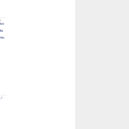
i
tivo
lta
nte,
 i