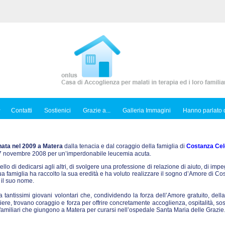
Contatti
Sostienici
Grazie a...
Galleria Immagini
Hanno parlato d
nata nel 2009 a Matera
dalla tenacia e dal coraggio della famiglia di
Costanza Cel
l 7 novembre 2008 per un’imperdonabile leucemia acuta.
ello di dedicarsi agli altri, di svolgere una professione di relazione di aiuto, di imp
sua famiglia ha raccolto la sua eredità e ha voluto realizzare il sogno d’Amore di C
 il suo nome.
tantissimi giovani volontari che, condividendo la forza dell’Amore gratuito, dell
iere, trovano coraggio e forza per offrire concretamente accoglienza, ospitalità, so
ro familiari che giungono a Matera per curarsi nell’ospedale Santa Maria delle Grazie