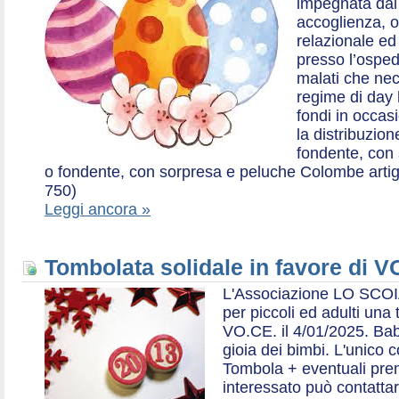
impegnata dal 2
accoglienza, o
relazionale ed a
presso l’ospe
malati che nec
regime di day 
fondi in occas
la distribuzion
fondente, con 
o fondente, con sorpresa e peluche Colombe artigia
750)
Leggi ancora »
Tombolata solidale in favore di V
L'Associazione LO SCOI
per piccoli ed adulti una 
VO.CE. il 4/01/2025. Bab
gioia dei bimbi. L'unico c
Tombola + eventuali prem
interessato può contatta