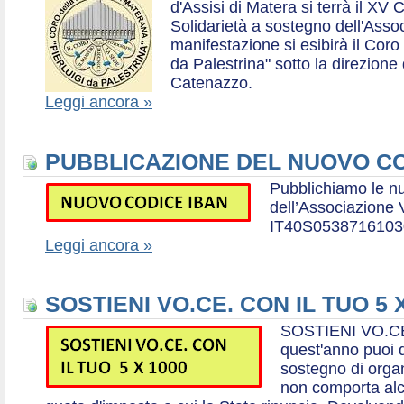
d'Assisi di Matera si terrà il XV 
Solidarietà a sostegno dell'Ass
manifestazione si esibirà il Coro
da Palestrina" sotto la direzion
Catenazzo.
Leggi ancora »
PUBBLICAZIONE DEL NUOVO CO
Pubblichiamo le n
dell’Associazione
IT40S0538716103
Leggi ancora »
SOSTIENI VO.CE. CON IL TUO 5 
SOSTIENI VO.CE
quest'anno puoi d
sostegno di organ
non comporta al