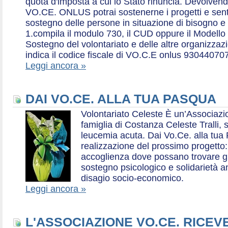
quota d'imposta a cui lo Stato rinuncia. Devolvend
VO.CE. ONLUS potrai sostenerne i progetti e sentirt
sostegno delle persone in situazione di bisogno e
1.compila il modulo 730, il CUD oppure il Modello 
Sostegno del volontariato e delle altre organizzazio
indica il codice fiscale di VO.C.E onlus 93044070
Leggi ancora »
DAI VO.CE. ALLA TUA PASQUA
Volontariato Celeste È un’Associaz
famiglia di Costanza Celeste Tralli, 
leucemia acuta. Dai Vo.Ce. alla tua 
realizzazione del prossimo progetto: 
accoglienza dove possano trovare gr
sostegno psicologico e solidarietà a
disagio socio-economico.
Leggi ancora »
L'ASSOCIAZIONE VO.CE. RICEV