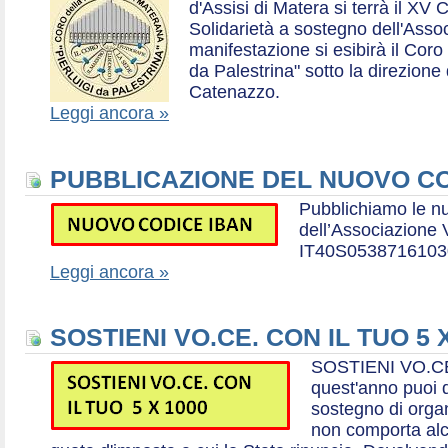
d'Assisi di Matera si terrà il XV 
Solidarietà a sostegno dell'Ass
manifestazione si esibirà il Coro
da Palestrina" sotto la direzion
Catenazzo.
Leggi ancora »
PUBBLICAZIONE DEL NUOVO CO
Pubblichiamo le n
dell’Associazione
IT40S0538716103
Leggi ancora »
SOSTIENI VO.CE. CON IL TUO 5 
SOSTIENI VO.CE
quest'anno puoi d
sostegno di organ
non comporta al