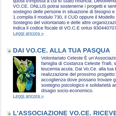
quota d'imposta a cui lo Stato rinuncia. Devolvend
VO.CE. ONLUS potrai sostenerne i progetti e sentirt
sostegno delle persone in situazione di bisogno e
1.compila il modulo 730, il CUD oppure il Modello 
Sostegno del volontariato e delle altre organizzazio
indica il codice fiscale di VO.C.E onlus 93044070
Leggi ancora »
DAI VO.CE. ALLA TUA PASQUA
Volontariato Celeste È un’Associaz
famiglia di Costanza Celeste Tralli, 
leucemia acuta. Dai Vo.Ce. alla tua 
realizzazione del prossimo progetto: 
accoglienza dove possano trovare gr
sostegno psicologico e solidarietà a
disagio socio-economico.
Leggi ancora »
L'ASSOCIAZIONE VO.CE. RICEV