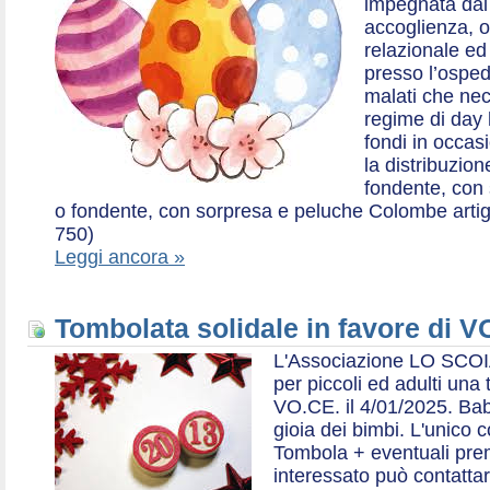
impegnata dal 2
accoglienza, o
relazionale ed a
presso l’ospe
malati che nec
regime di day 
fondi in occas
la distribuzion
fondente, con 
o fondente, con sorpresa e peluche Colombe artigia
750)
Leggi ancora »
Tombolata solidale in favore di V
L'Associazione LO SCOI
per piccoli ed adulti una 
VO.CE. il 4/01/2025. Bab
gioia dei bimbi. L'unico c
Tombola + eventuali prem
interessato può contatta