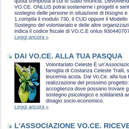
quota d'imposta a cui lo Stato rinuncia. Devolvend
VO.CE. ONLUS potrai sostenerne i progetti e sentirt
sostegno delle persone in situazione di bisogno e
1.compila il modulo 730, il CUD oppure il Modello 
Sostegno del volontariato e delle altre organizzazio
indica il codice fiscale di VO.C.E onlus 93044070
Leggi ancora »
DAI VO.CE. ALLA TUA PASQUA
Volontariato Celeste È un’Associaz
famiglia di Costanza Celeste Tralli, 
leucemia acuta. Dai Vo.Ce. alla tua 
realizzazione del prossimo progetto: 
accoglienza dove possano trovare gr
sostegno psicologico e solidarietà a
disagio socio-economico.
Leggi ancora »
L'ASSOCIAZIONE VO.CE. RICEV