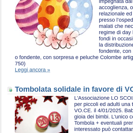
impegnata dal 2
accoglienza, o
relazionale ed a
presso l’ospe
malati che nec
regime di day 
fondi in occas
la distribuzion
fondente, con 
o fondente, con sorpresa e peluche Colombe artigia
750)
Leggi ancora »
Tombolata solidale in favore di V
L'Associazione LO SCOI
per piccoli ed adulti una 
VO.CE. il 4/01/2025. Bab
gioia dei bimbi. L'unico c
Tombola + eventuali prem
interessato può contatta