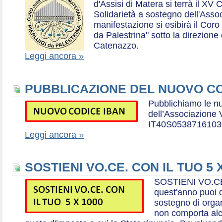
d'Assisi di Matera si terrà il XV 
Solidarietà a sostegno dell'Ass
manifestazione si esibirà il Coro
da Palestrina" sotto la direzion
Catenazzo.
Leggi ancora »
PUBBLICAZIONE DEL NUOVO CO
Pubblichiamo le n
dell’Associazione
IT40S0538716103
Leggi ancora »
SOSTIENI VO.CE. CON IL TUO 5 
SOSTIENI VO.CE
quest'anno puoi d
sostegno di organ
non comporta al