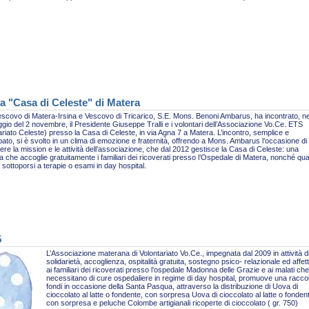
a "Casa di Celeste" di Matera
escovo di Matera-Irsina e Vescovo di Tricarico, S.E. Mons. Benoni Ambarus, ha incontrato, ne
gio del 2 novembre, il Presidente Giuseppe Tralli e i volontari dell’Associazione Vo.Ce. ETS
ariato Celeste) presso la Casa di Celeste, in via Agna 7 a Matera. L’incontro, semplice e
pato, si è svolto in un clima di emozione e fraternità, offrendo a Mons. Ambarus l’occasione di
re la mission e le attività dell’associazione, che dal 2012 gestisce la Casa di Celeste: una
ra che accoglie gratuitamente i familiari dei ricoverati presso l’Ospedale di Matera, nonché qua
sottoporsi a terapie o esami in day hospital.
5
L’Associazione materana di Volontariato Vo.Ce., impegnata dal 2009 in attività d
solidarietà, accoglienza, ospitalità gratuita, sostegno psico- relazionale ed affet
ai familiari dei ricoverati presso l’ospedale Madonna delle Grazie e ai malati che
necessitano di cure ospedaliere in regime di day hospital, promuove una racco
fondi in occasione della Santa Pasqua, attraverso la distribuzione di Uova di
cioccolato al latte o fondente, con sorpresa Uova di cioccolato al latte o fonden
con sorpresa e peluche Colombe artigianali ricoperte di cioccolato ( gr. 750)