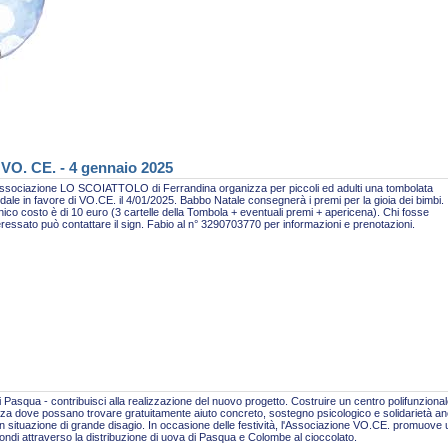
 VO. CE. - 4 gennaio 2025
ssociazione LO SCOIATTOLO di Ferrandina organizza per piccoli ed adulti una tombolata
idale in favore di VO.CE. il 4/01/2025. Babbo Natale consegnerà i premi per la gioia dei bimbi.
nico costo è di 10 euro (3 cartelle della Tombola + eventuali premi + apericena). Chi fosse
eressato può contattare il sign. Fabio al n° 3290703770 per informazioni e prenotazioni.
 Pasqua - contribuisci alla realizzazione del nuovo progetto. Costruire un centro polifunzional
za dove possano trovare gratuitamente aiuto concreto, sostegno psicologico e solidarietà a
n situazione di grande disagio. In occasione delle festività, l'Associazione VO.CE. promuove
fondi attraverso la distribuzione di uova di Pasqua e Colombe al cioccolato.