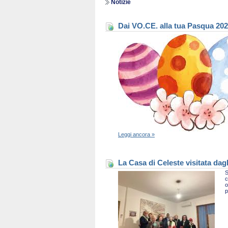
Notizie
Dai VO.CE. alla tua Pasqua 20
Leggi ancora »
La Casa di Celeste visitata dag
S
c
o
p