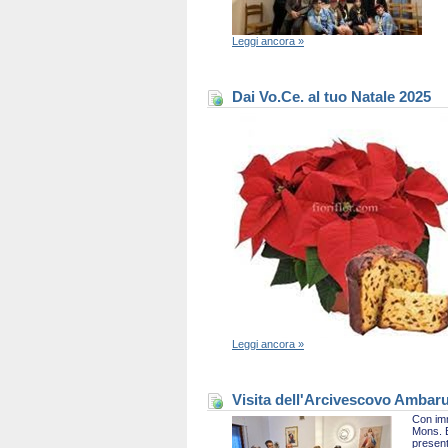
Leggi ancora »
Dai Vo.Ce. al tuo Natale 2025
Leggi ancora »
Visita dell'Arcivescovo Ambaru
Con imm
Mons. B
present