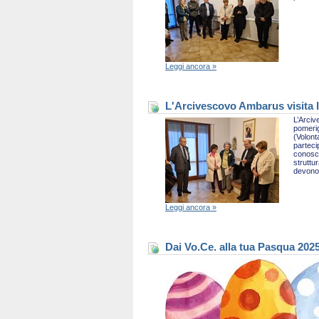
Leggi ancora »
L'Arcivescovo Ambarus visita l
L’Arciv
pomerig
(Volont
parteci
conosce
struttu
devono 
Leggi ancora »
Dai Vo.Ce. alla tua Pasqua 202