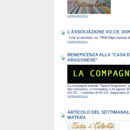
Leggi ancora »
L'ASSOCIAZIONE VO.CE. D
Link al servizio su TRM https://you
Leggi ancora »
BENEFICENZA ALLA "CASA D
ARAGONESE"
La compagnia teatrale "Sipario Aragonese" pro
San Domenico, a Ferrandina, il 24 agosto 2019 
VO.CE .. I volontari di VO.CE. ringraziano d
Leggi ancora »
ARTICOLO DEL SETTIMANALE 
MATERA