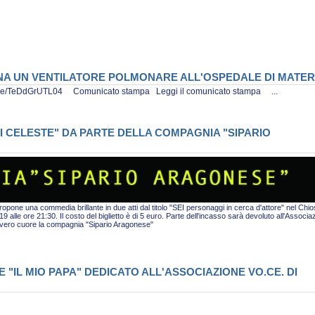
ONA UN VENTILATORE POLMONARE ALL'OSPEDALE DI MATE
tu.be/TeDdGrUTL04 Comunicato stampa Leggi il comunicato stampa ...
I CELESTE" DA PARTE DELLA COMPAGNIA "SIPARIO
pone una commedia brillante in due atti dal titolo "SEI personaggi in cerca d'attore" nel Chio
alle ore 21:30. Il costo del biglietto è di 5 euro. Parte dell'incasso sarà devoluto all'Associa
i vero cuore la compagnia "Sipario Aragonese"
"IL MIO PAPA" DEDICATO ALL'ASSOCIAZIONE VO.CE. DI