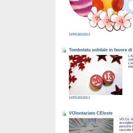
Leggi ancora »
Tombolata solidale in favore di
L'A
sol
L'u
int
Leggi ancora »
VOlontariato CEleste
VO.Ce. di
accoglien
persone i
raccolta 