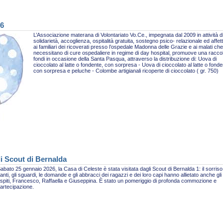
26
L’Associazione materana di Volontariato Vo.Ce., impegnata dal 2009 in attività d
solidarietà, accoglienza, ospitalità gratuita, sostegno psico- relazionale ed affet
ai familiari dei ricoverati presso l’ospedale Madonna delle Grazie e ai malati che
necessitano di cure ospedaliere in regime di day hospital, promuove una racco
fondi in occasione della Santa Pasqua, attraverso la distribuzione di: Uova di
cioccolato al latte o fondente, con sorpresa - Uova di cioccolato al latte o fonde
con sorpresa e peluche - Colombe artigianali ricoperte di cioccolato ( gr. 750)
li Scout di Bernalda
abato 25 gennaio 2026, la Casa di Celeste è stata visitata dagli Scout di Bernalda 1: il sorriso,
anti, gli sguardi, le domande e gli abbracci dei ragazzi e dei loro capi hanno allietato anche gli
spiti, Francesco, Raffaella e Giuseppina. È stato un pomeriggio di profonda commozione e
artecipazione.