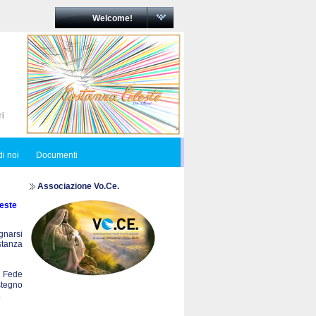
Welcome!
i noi
Documenti
Associazione Vo.Ce.
este
egnarsi
ostanza
a Fede
stegno
.