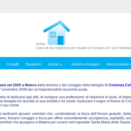
Contatti
Sostienici
Grazie a...
Galleria Immagini
Hanno parlato d
nata nel 2009 a Matera
dalla tenacia e dal coraggio della famiglia di
Costanza Cel
l 7 novembre 2008 per un’imperdonabile leucemia acuta.
ello di dedicarsi agli altri, di svolgere una professione di relazione di aiuto, di imp
sua famiglia ha raccolto la sua eredità e ha voluto realizzare il sogno d’Amore di C
 il suo nome.
tantissimi giovani volontari che, condividendo la forza dell’Amore gratuito, dell
iere, trovano coraggio e forza per offrire concretamente accoglienza, ospitalità, so
ro familiari che giungono a Matera per curarsi nell’ospedale Santa Maria delle Grazie