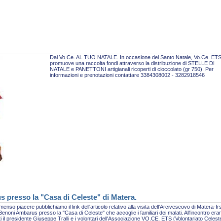
Dai Vo.Ce. AL TUO NATALE. In occasione del Santo Natale, Vo.Ce. ET
promuove una raccolta fondi attraverso la distribuzione di STELLE DI
NATALE e PANETTONI artigianali ricoperti di cioccolato (gr 750). Per
informazioni e prenotazioni contattare 3384308002 - 3282918546
s presso la "Casa di Celeste" di Matera.
enso piacere pubblichiamo il link dell'articolo relativo alla visita dell'Arcivescovo di Matera-Ir
enoni Ambarus presso la "Casa di Celeste" che accoglie i familiari dei malati. All'incontro era
i il presidente Giuseppe Tralli e i volontari dell'Associazione VO.CE. ETS (Volontariato Celest