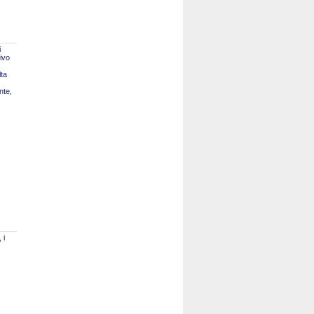
i
tivo
lta
nte,
 i