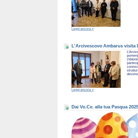
Leggi ancora »
L'Arcivescovo Ambarus visita l
L’Arciv
pomerig
(Volont
parteci
conosce
struttu
devono 
Leggi ancora »
Dai Vo.Ce. alla tua Pasqua 202