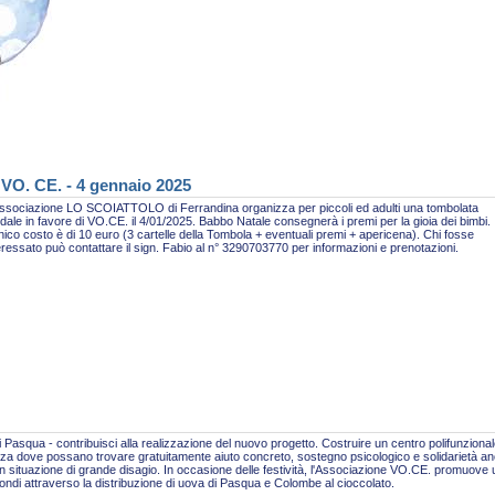
 VO. CE. - 4 gennaio 2025
ssociazione LO SCOIATTOLO di Ferrandina organizza per piccoli ed adulti una tombolata
idale in favore di VO.CE. il 4/01/2025. Babbo Natale consegnerà i premi per la gioia dei bimbi.
nico costo è di 10 euro (3 cartelle della Tombola + eventuali premi + apericena). Chi fosse
eressato può contattare il sign. Fabio al n° 3290703770 per informazioni e prenotazioni.
 Pasqua - contribuisci alla realizzazione del nuovo progetto. Costruire un centro polifunzional
za dove possano trovare gratuitamente aiuto concreto, sostegno psicologico e solidarietà a
n situazione di grande disagio. In occasione delle festività, l'Associazione VO.CE. promuove
fondi attraverso la distribuzione di uova di Pasqua e Colombe al cioccolato.