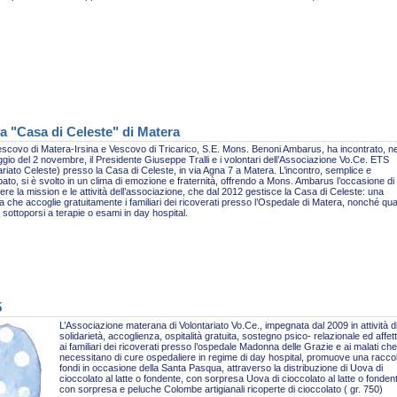
a "Casa di Celeste" di Matera
escovo di Matera-Irsina e Vescovo di Tricarico, S.E. Mons. Benoni Ambarus, ha incontrato, ne
gio del 2 novembre, il Presidente Giuseppe Tralli e i volontari dell’Associazione Vo.Ce. ETS
ariato Celeste) presso la Casa di Celeste, in via Agna 7 a Matera. L’incontro, semplice e
pato, si è svolto in un clima di emozione e fraternità, offrendo a Mons. Ambarus l’occasione di
re la mission e le attività dell’associazione, che dal 2012 gestisce la Casa di Celeste: una
ra che accoglie gratuitamente i familiari dei ricoverati presso l’Ospedale di Matera, nonché qua
sottoporsi a terapie o esami in day hospital.
5
L’Associazione materana di Volontariato Vo.Ce., impegnata dal 2009 in attività d
solidarietà, accoglienza, ospitalità gratuita, sostegno psico- relazionale ed affet
ai familiari dei ricoverati presso l’ospedale Madonna delle Grazie e ai malati che
necessitano di cure ospedaliere in regime di day hospital, promuove una racco
fondi in occasione della Santa Pasqua, attraverso la distribuzione di Uova di
cioccolato al latte o fondente, con sorpresa Uova di cioccolato al latte o fonden
con sorpresa e peluche Colombe artigianali ricoperte di cioccolato ( gr. 750)