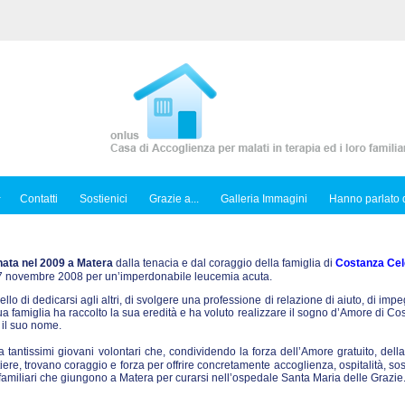
Contatti
Sostienici
Grazie a...
Galleria Immagini
Hanno parlato d
nata nel 2009 a Matera
dalla tenacia e dal coraggio della famiglia di
Costanza Cel
l 7 novembre 2008 per un’imperdonabile leucemia acuta.
ello di dedicarsi agli altri, di svolgere una professione di relazione di aiuto, di imp
sua famiglia ha raccolto la sua eredità e ha voluto realizzare il sogno d’Amore di C
 il suo nome.
tantissimi giovani volontari che, condividendo la forza dell’Amore gratuito, dell
iere, trovano coraggio e forza per offrire concretamente accoglienza, ospitalità, so
ro familiari che giungono a Matera per curarsi nell’ospedale Santa Maria delle Grazie