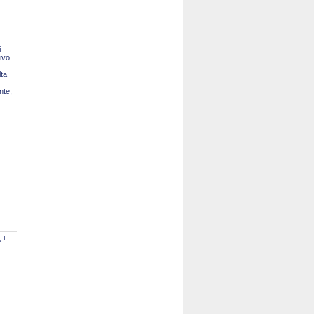
i
tivo
lta
nte,
 i