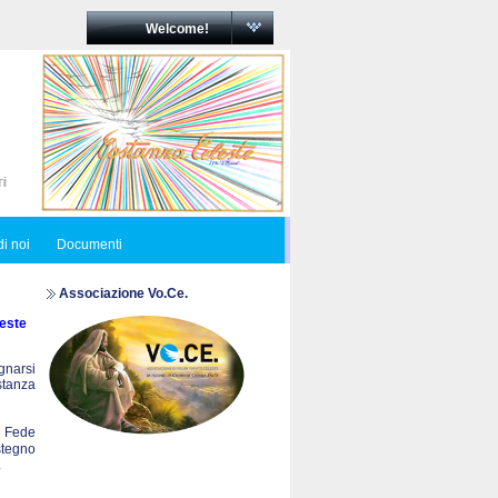
Welcome!
i noi
Documenti
Associazione Vo.Ce.
este
egnarsi
ostanza
a Fede
stegno
.