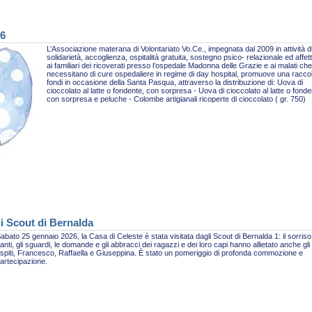
26
L’Associazione materana di Volontariato Vo.Ce., impegnata dal 2009 in attività d
solidarietà, accoglienza, ospitalità gratuita, sostegno psico- relazionale ed affet
ai familiari dei ricoverati presso l’ospedale Madonna delle Grazie e ai malati che
necessitano di cure ospedaliere in regime di day hospital, promuove una racco
fondi in occasione della Santa Pasqua, attraverso la distribuzione di: Uova di
cioccolato al latte o fondente, con sorpresa - Uova di cioccolato al latte o fonde
con sorpresa e peluche - Colombe artigianali ricoperte di cioccolato ( gr. 750)
li Scout di Bernalda
abato 25 gennaio 2026, la Casa di Celeste è stata visitata dagli Scout di Bernalda 1: il sorriso,
anti, gli sguardi, le domande e gli abbracci dei ragazzi e dei loro capi hanno allietato anche gli
spiti, Francesco, Raffaella e Giuseppina. È stato un pomeriggio di profonda commozione e
artecipazione.