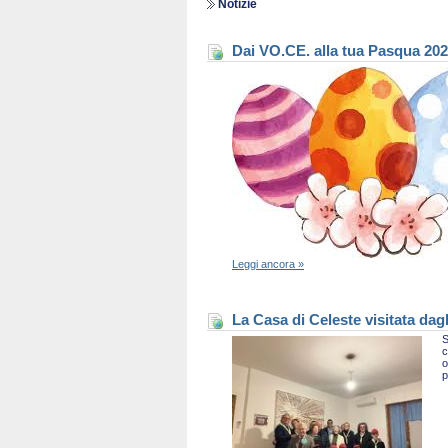
Notizie
Dai VO.CE. alla tua Pasqua 20
Leggi ancora »
La Casa di Celeste visitata dag
S
c
o
p