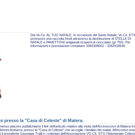
Dai Vo.Ce. AL TUO NATALE. In occasione del Santo Natale, Vo.Ce. ET
promuove una raccolta fondi attraverso la distribuzione di STELLE DI
NATALE e PANETTONI artigianali ricoperti di cioccolato (gr 750). Per
informazioni e prenotazioni contattare 3384308002 - 3282918546
s presso la "Casa di Celeste" di Matera.
enso piacere pubblichiamo il link dell'articolo relativo alla visita dell'Arcivescovo di Matera-Ir
enoni Ambarus presso la "Casa di Celeste" che accoglie i familiari dei malati. All'incontro era
i il presidente Giuseppe Tralli e i volontari dell'Associazione VO.CE. ETS (Volontariato Celest