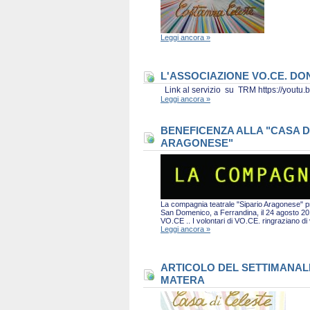
Leggi ancora »
L'ASSOCIAZIONE VO.CE. D
Link al servizio su TRM https://you
Leggi ancora »
BENEFICENZA ALLA "CASA D
ARAGONESE"
La compagnia teatrale "Sipario Aragonese" pro
San Domenico, a Ferrandina, il 24 agosto 2019 
VO.CE .. I volontari di VO.CE. ringraziano d
Leggi ancora »
ARTICOLO DEL SETTIMANALE 
MATERA