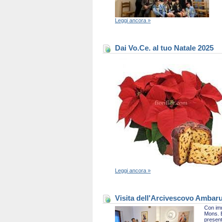
Leggi ancora »
Dai Vo.Ce. al tuo Natale 2025
Leggi ancora »
Visita dell'Arcivescovo Ambaru
Con imm
Mons. B
present