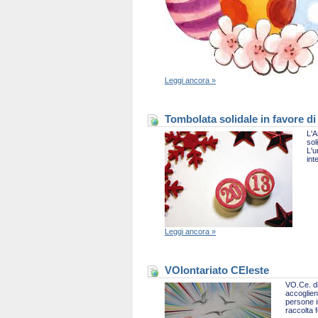
Leggi ancora »
Tombolata solidale in favore di
L'A
sol
L'u
int
Leggi ancora »
VOlontariato CEleste
VO.Ce. di
accoglien
persone i
raccolta 