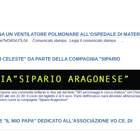
ONA UN VENTILATORE POLMONARE ALL'OSPEDALE DI MATE
tu.be/TeDdGrUTL04 Comunicato stampa Leggi il comunicato stampa ...
I CELESTE" DA PARTE DELLA COMPAGNIA "SIPARIO
pone una commedia brillante in due atti dal titolo "SEI personaggi in cerca d'attore" nel Chio
alle ore 21:30. Il costo del biglietto è di 5 euro. Parte dell'incasso sarà devoluto all'Associa
i vero cuore la compagnia "Sipario Aragonese"
"IL MIO PAPA" DEDICATO ALL'ASSOCIAZIONE VO.CE. DI