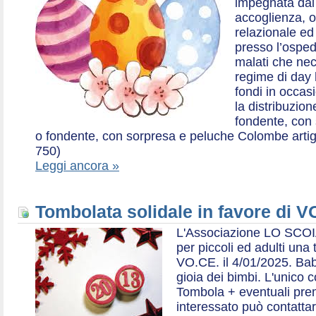
impegnata dal 2
accoglienza, o
relazionale ed a
presso l’ospe
malati che nec
regime di day 
fondi in occas
la distribuzion
fondente, con 
o fondente, con sorpresa e peluche Colombe artigia
750)
Leggi ancora »
Tombolata solidale in favore di V
L'Associazione LO SCOI
per piccoli ed adulti una 
VO.CE. il 4/01/2025. Bab
gioia dei bimbi. L'unico c
Tombola + eventuali prem
interessato può contatta