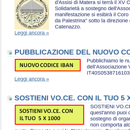
d'Assisi di Matera si terrà il XV 
Solidarietà a sostegno dell'Ass
manifestazione si esibirà il Coro
da Palestrina" sotto la direzion
Catenazzo.
Leggi ancora »
PUBBLICAZIONE DEL NUOVO CO
Pubblichiamo le n
dell’Associazione
IT40S0538716103
Leggi ancora »
SOSTIENI VO.CE. CON IL TUO 5 
SOSTIENI VO.CE
quest'anno puoi d
sostegno di organ
non comporta al