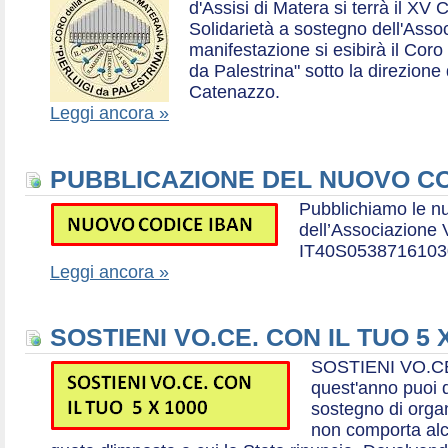
d'Assisi di Matera si terrà il XV 
Solidarietà a sostegno dell'Ass
manifestazione si esibirà il Coro
da Palestrina" sotto la direzion
Catenazzo.
Leggi ancora »
PUBBLICAZIONE DEL NUOVO CO
Pubblichiamo le n
dell’Associazione
IT40S0538716103
Leggi ancora »
SOSTIENI VO.CE. CON IL TUO 5 
SOSTIENI VO.CE
quest'anno puoi d
sostegno di organ
non comporta al