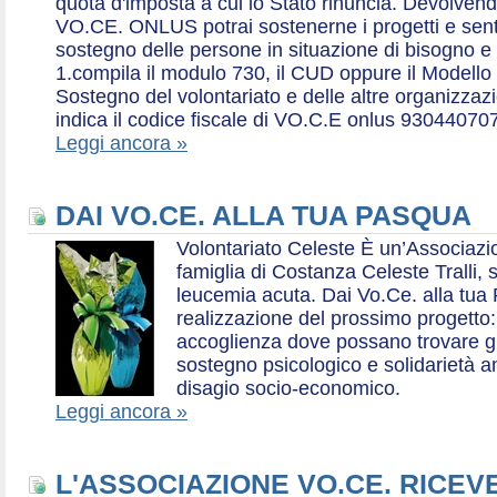
quota d'imposta a cui lo Stato rinuncia. Devolvend
VO.CE. ONLUS potrai sostenerne i progetti e sentirt
sostegno delle persone in situazione di bisogno e
1.compila il modulo 730, il CUD oppure il Modello 
Sostegno del volontariato e delle altre organizzazio
indica il codice fiscale di VO.C.E onlus 93044070
Leggi ancora »
DAI VO.CE. ALLA TUA PASQUA
Volontariato Celeste È un’Associaz
famiglia di Costanza Celeste Tralli, 
leucemia acuta. Dai Vo.Ce. alla tua 
realizzazione del prossimo progetto: 
accoglienza dove possano trovare gr
sostegno psicologico e solidarietà a
disagio socio-economico.
Leggi ancora »
L'ASSOCIAZIONE VO.CE. RICEV