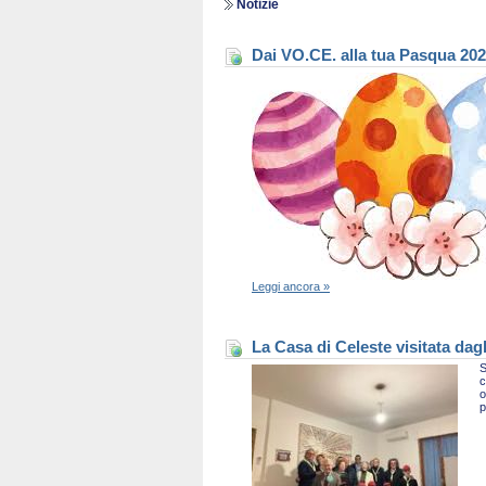
Notizie
Dai VO.CE. alla tua Pasqua 20
Leggi ancora »
La Casa di Celeste visitata dag
S
c
o
p