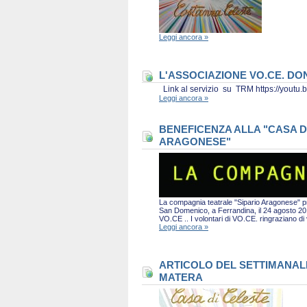
Leggi ancora »
L'ASSOCIAZIONE VO.CE. D
Link al servizio su TRM https://you
Leggi ancora »
BENEFICENZA ALLA "CASA D
ARAGONESE"
La compagnia teatrale "Sipario Aragonese" pro
San Domenico, a Ferrandina, il 24 agosto 2019 
VO.CE .. I volontari di VO.CE. ringraziano d
Leggi ancora »
ARTICOLO DEL SETTIMANALE 
MATERA