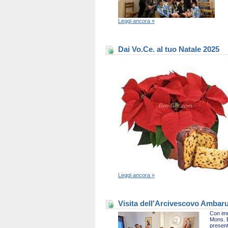
Leggi ancora »
Dai Vo.Ce. al tuo Natale 2025
Leggi ancora »
Visita dell'Arcivescovo Ambaru
Con imm
Mons. B
present