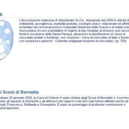
26
L’Associazione materana di Volontariato Vo.Ce., impegnata dal 2009 in attività d
solidarietà, accoglienza, ospitalità gratuita, sostegno psico- relazionale ed affet
ai familiari dei ricoverati presso l’ospedale Madonna delle Grazie e ai malati che
necessitano di cure ospedaliere in regime di day hospital, promuove una racco
fondi in occasione della Santa Pasqua, attraverso la distribuzione di: Uova di
cioccolato al latte o fondente, con sorpresa - Uova di cioccolato al latte o fonde
con sorpresa e peluche - Colombe artigianali ricoperte di cioccolato ( gr. 750)
li Scout di Bernalda
abato 25 gennaio 2026, la Casa di Celeste è stata visitata dagli Scout di Bernalda 1: il sorriso,
anti, gli sguardi, le domande e gli abbracci dei ragazzi e dei loro capi hanno allietato anche gli
spiti, Francesco, Raffaella e Giuseppina. È stato un pomeriggio di profonda commozione e
artecipazione.