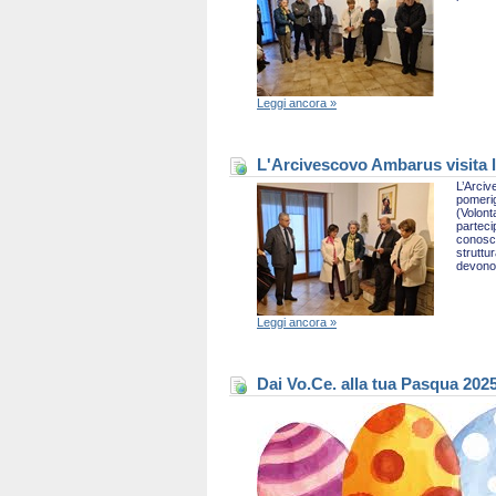
Leggi ancora »
L'Arcivescovo Ambarus visita l
L’Arciv
pomerig
(Volont
parteci
conosce
struttu
devono 
Leggi ancora »
Dai Vo.Ce. alla tua Pasqua 202