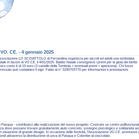
 VO. CE. - 4 gennaio 2025
ssociazione LO SCOIATTOLO di Ferrandina organizza per piccoli ed adulti una tombolata
idale in favore di VO.CE. il 4/01/2025. Babbo Natale consegnerà i premi per la gioia dei bimbi.
nico costo è di 10 euro (3 cartelle della Tombola + eventuali premi + apericena). Chi fosse
eressato può contattare il sign. Fabio al n° 3290703770 per informazioni e prenotazioni.
 Pasqua - contribuisci alla realizzazione del nuovo progetto. Costruire un centro polifunzional
za dove possano trovare gratuitamente aiuto concreto, sostegno psicologico e solidarietà a
n situazione di grande disagio. In occasione delle festività, l'Associazione VO.CE. promuove
fondi attraverso la distribuzione di uova di Pasqua e Colombe al cioccolato.