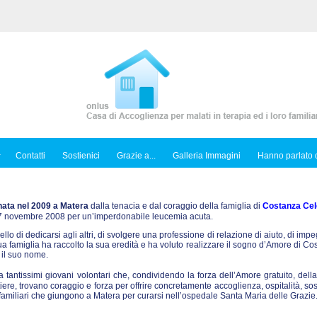
Contatti
Sostienici
Grazie a...
Galleria Immagini
Hanno parlato d
nata nel 2009 a Matera
dalla tenacia e dal coraggio della famiglia di
Costanza Cel
l 7 novembre 2008 per un’imperdonabile leucemia acuta.
ello di dedicarsi agli altri, di svolgere una professione di relazione di aiuto, di imp
sua famiglia ha raccolto la sua eredità e ha voluto realizzare il sogno d’Amore di C
 il suo nome.
tantissimi giovani volontari che, condividendo la forza dell’Amore gratuito, dell
iere, trovano coraggio e forza per offrire concretamente accoglienza, ospitalità, so
ro familiari che giungono a Matera per curarsi nell’ospedale Santa Maria delle Grazie