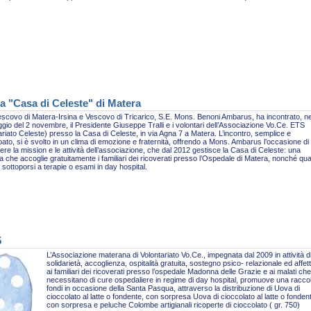
a "Casa di Celeste" di Matera
escovo di Matera-Irsina e Vescovo di Tricarico, S.E. Mons. Benoni Ambarus, ha incontrato, ne
gio del 2 novembre, il Presidente Giuseppe Tralli e i volontari dell’Associazione Vo.Ce. ETS
ariato Celeste) presso la Casa di Celeste, in via Agna 7 a Matera. L’incontro, semplice e
pato, si è svolto in un clima di emozione e fraternità, offrendo a Mons. Ambarus l’occasione di
re la mission e le attività dell’associazione, che dal 2012 gestisce la Casa di Celeste: una
ra che accoglie gratuitamente i familiari dei ricoverati presso l’Ospedale di Matera, nonché qua
sottoporsi a terapie o esami in day hospital.
5
L’Associazione materana di Volontariato Vo.Ce., impegnata dal 2009 in attività d
solidarietà, accoglienza, ospitalità gratuita, sostegno psico- relazionale ed affet
ai familiari dei ricoverati presso l’ospedale Madonna delle Grazie e ai malati che
necessitano di cure ospedaliere in regime di day hospital, promuove una racco
fondi in occasione della Santa Pasqua, attraverso la distribuzione di Uova di
cioccolato al latte o fondente, con sorpresa Uova di cioccolato al latte o fonden
con sorpresa e peluche Colombe artigianali ricoperte di cioccolato ( gr. 750)