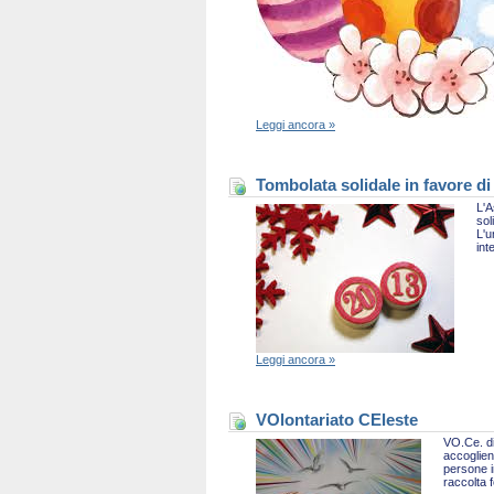
Leggi ancora »
Tombolata solidale in favore di
L'A
sol
L'u
int
Leggi ancora »
VOlontariato CEleste
VO.Ce. di
accoglien
persone i
raccolta 