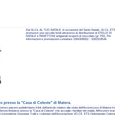
Dai Vo.Ce. AL TUO NATALE. In occasione del Santo Natale, Vo.Ce. ET
promuove una raccolta fondi attraverso la distribuzione di STELLE DI
NATALE e PANETTONI artigianali ricoperti di cioccolato (gr 750). Per
informazioni e prenotazioni contattare 3384308002 - 3282918546
s presso la "Casa di Celeste" di Matera.
enso piacere pubblichiamo il link dell'articolo relativo alla visita dell'Arcivescovo di Matera-Ir
enoni Ambarus presso la "Casa di Celeste" che accoglie i familiari dei malati. All'incontro era
i il presidente Giuseppe Tralli e i volontari dell'Associazione VO.CE. ETS (Volontariato Celest