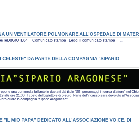
ONA UN VENTILATORE POLMONARE ALL'OSPEDALE DI MATE
tu.be/TeDdGrUTL04 Comunicato stampa Leggi il comunicato stampa ...
I CELESTE" DA PARTE DELLA COMPAGNIA "SIPARIO
pone una commedia brillante in due atti dal titolo "SEI personaggi in cerca d'attore" nel Chio
alle ore 21:30. Il costo del biglietto è di 5 euro. Parte dell'incasso sarà devoluto all'Associa
i vero cuore la compagnia "Sipario Aragonese"
"IL MIO PAPA" DEDICATO ALL'ASSOCIAZIONE VO.CE. DI