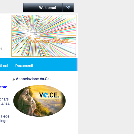
Welcome!
i noi
Documenti
Associazione Vo.Ce.
este
egnarsi
ostanza
a Fede
stegno
.