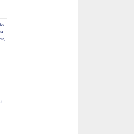
i
tivo
lta
nte,
 i