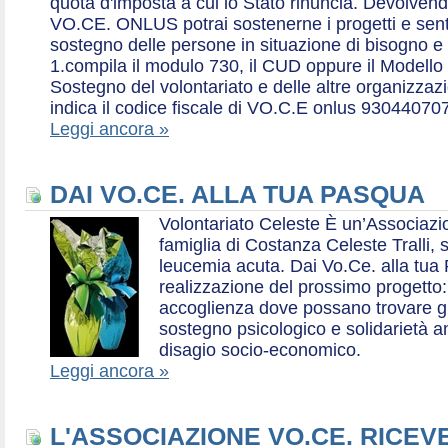
quota d'imposta a cui lo Stato rinuncia. Devolvend
VO.CE. ONLUS potrai sostenerne i progetti e sentirt
sostegno delle persone in situazione di bisogno e
1.compila il modulo 730, il CUD oppure il Modello 
Sostegno del volontariato e delle altre organizzazio
indica il codice fiscale di VO.C.E onlus 93044070
Leggi ancora »
DAI VO.CE. ALLA TUA PASQUA
Volontariato Celeste È un’Associaz
famiglia di Costanza Celeste Tralli, 
leucemia acuta. Dai Vo.Ce. alla tua 
realizzazione del prossimo progetto: 
accoglienza dove possano trovare gr
sostegno psicologico e solidarietà a
disagio socio-economico.
Leggi ancora »
L'ASSOCIAZIONE VO.CE. RICEV