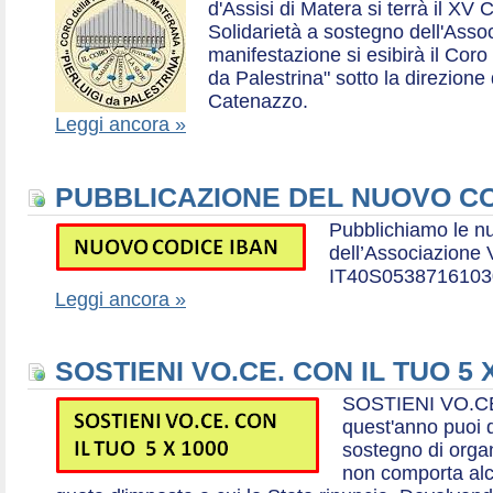
d'Assisi di Matera si terrà il XV 
Solidarietà a sostegno dell'Ass
manifestazione si esibirà il Coro
da Palestrina" sotto la direzion
Catenazzo.
Leggi ancora »
PUBBLICAZIONE DEL NUOVO CO
Pubblichiamo le n
dell’Associazione
IT40S0538716103
Leggi ancora »
SOSTIENI VO.CE. CON IL TUO 5 
SOSTIENI VO.CE
quest'anno puoi d
sostegno di organ
non comporta al