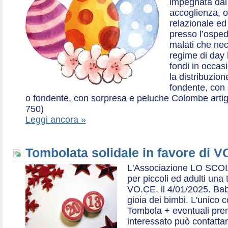
impegnata dal 2
accoglienza, o
relazionale ed a
presso l’ospe
malati che nec
regime di day 
fondi in occas
la distribuzion
fondente, con 
o fondente, con sorpresa e peluche Colombe artigia
750)
Leggi ancora »
Tombolata solidale in favore di V
L'Associazione LO SCOI
per piccoli ed adulti una 
VO.CE. il 4/01/2025. Bab
gioia dei bimbi. L'unico c
Tombola + eventuali prem
interessato può contatta