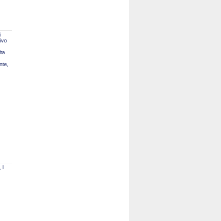
i
tivo
lta
nte,
 i