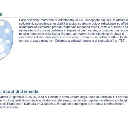
26
L’Associazione materana di Volontariato Vo.Ce., impegnata dal 2009 in attività d
solidarietà, accoglienza, ospitalità gratuita, sostegno psico- relazionale ed affet
ai familiari dei ricoverati presso l’ospedale Madonna delle Grazie e ai malati che
necessitano di cure ospedaliere in regime di day hospital, promuove una racco
fondi in occasione della Santa Pasqua, attraverso la distribuzione di: Uova di
cioccolato al latte o fondente, con sorpresa - Uova di cioccolato al latte o fonde
con sorpresa e peluche - Colombe artigianali ricoperte di cioccolato ( gr. 750)
li Scout di Bernalda
abato 25 gennaio 2026, la Casa di Celeste è stata visitata dagli Scout di Bernalda 1: il sorriso,
anti, gli sguardi, le domande e gli abbracci dei ragazzi e dei loro capi hanno allietato anche gli
spiti, Francesco, Raffaella e Giuseppina. È stato un pomeriggio di profonda commozione e
artecipazione.