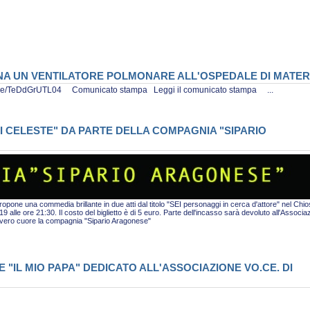
ONA UN VENTILATORE POLMONARE ALL'OSPEDALE DI MATE
tu.be/TeDdGrUTL04 Comunicato stampa Leggi il comunicato stampa ...
I CELESTE" DA PARTE DELLA COMPAGNIA "SIPARIO
pone una commedia brillante in due atti dal titolo "SEI personaggi in cerca d'attore" nel Chio
alle ore 21:30. Il costo del biglietto è di 5 euro. Parte dell'incasso sarà devoluto all'Associa
i vero cuore la compagnia "Sipario Aragonese"
"IL MIO PAPA" DEDICATO ALL'ASSOCIAZIONE VO.CE. DI