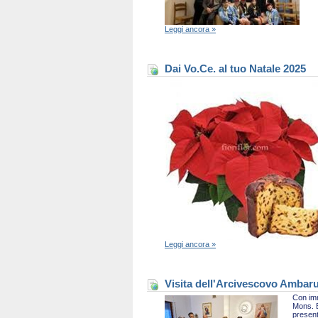
Leggi ancora »
Dai Vo.Ce. al tuo Natale 2025
Leggi ancora »
Visita dell'Arcivescovo Ambaru
Con imm
Mons. B
present