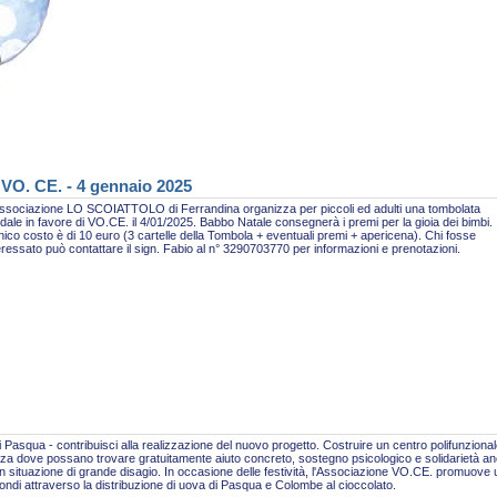
 VO. CE. - 4 gennaio 2025
ssociazione LO SCOIATTOLO di Ferrandina organizza per piccoli ed adulti una tombolata
idale in favore di VO.CE. il 4/01/2025. Babbo Natale consegnerà i premi per la gioia dei bimbi.
nico costo è di 10 euro (3 cartelle della Tombola + eventuali premi + apericena). Chi fosse
eressato può contattare il sign. Fabio al n° 3290703770 per informazioni e prenotazioni.
 Pasqua - contribuisci alla realizzazione del nuovo progetto. Costruire un centro polifunzional
za dove possano trovare gratuitamente aiuto concreto, sostegno psicologico e solidarietà a
n situazione di grande disagio. In occasione delle festività, l'Associazione VO.CE. promuove
fondi attraverso la distribuzione di uova di Pasqua e Colombe al cioccolato.