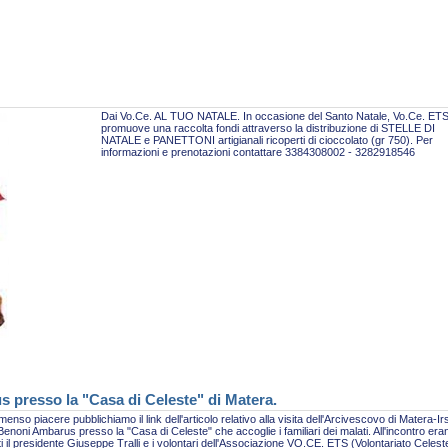
Dai Vo.Ce. AL TUO NATALE. In occasione del Santo Natale, Vo.Ce. ET
promuove una raccolta fondi attraverso la distribuzione di STELLE DI
NATALE e PANETTONI artigianali ricoperti di cioccolato (gr 750). Per
informazioni e prenotazioni contattare 3384308002 - 3282918546
s presso la "Casa di Celeste" di Matera.
enso piacere pubblichiamo il link dell'articolo relativo alla visita dell'Arcivescovo di Matera-Ir
enoni Ambarus presso la "Casa di Celeste" che accoglie i familiari dei malati. All'incontro era
i il presidente Giuseppe Tralli e i volontari dell'Associazione VO.CE. ETS (Volontariato Celest