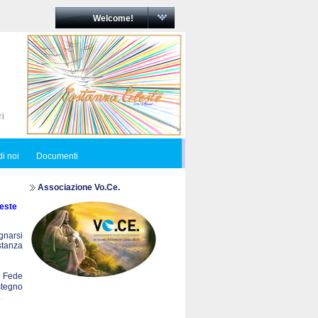
Welcome!
i noi
Documenti
Associazione Vo.Ce.
este
egnarsi
ostanza
a Fede
stegno
.