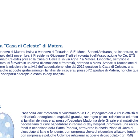
a "Casa di Celeste" di Matera
escovo di Matera-Irsina e Vescovo di Tricarico, S.E. Mons. Benoni Ambarus, ha incontrato, ne
gio del 2 novembre, il Presidente Giuseppe Tralli e i volontari dell’Associazione Vo.Ce. ETS
ariato Celeste) presso la Casa di Celeste, in via Agna 7 a Matera. L’incontro, semplice e
pato, si è svolto in un clima di emozione e fraternità, offrendo a Mons. Ambarus l’occasione di
re la mission e le attività dell’associazione, che dal 2012 gestisce la Casa di Celeste: una
ra che accoglie gratuitamente i familiari dei ricoverati presso l’Ospedale di Matera, nonché qua
sottoporsi a terapie o esami in day hospital.
5
L’Associazione materana di Volontariato Vo.Ce., impegnata dal 2009 in attività d
solidarietà, accoglienza, ospitalità gratuita, sostegno psico- relazionale ed affet
ai familiari dei ricoverati presso l’ospedale Madonna delle Grazie e ai malati che
necessitano di cure ospedaliere in regime di day hospital, promuove una racco
fondi in occasione della Santa Pasqua, attraverso la distribuzione di Uova di
cioccolato al latte o fondente, con sorpresa Uova di cioccolato al latte o fonden
con sorpresa e peluche Colombe artigianali ricoperte di cioccolato ( gr. 750)