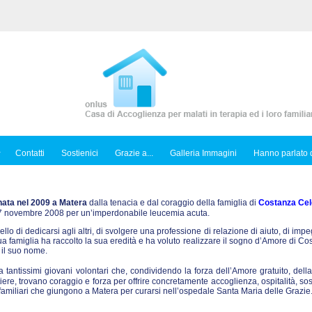
Contatti
Sostienici
Grazie a...
Galleria Immagini
Hanno parlato d
nata nel 2009 a Matera
dalla tenacia e dal coraggio della famiglia di
Costanza Cel
l 7 novembre 2008 per un’imperdonabile leucemia acuta.
ello di dedicarsi agli altri, di svolgere una professione di relazione di aiuto, di imp
sua famiglia ha raccolto la sua eredità e ha voluto realizzare il sogno d’Amore di C
 il suo nome.
tantissimi giovani volontari che, condividendo la forza dell’Amore gratuito, dell
iere, trovano coraggio e forza per offrire concretamente accoglienza, ospitalità, so
ro familiari che giungono a Matera per curarsi nell’ospedale Santa Maria delle Grazie