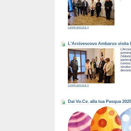
Leggi ancora »
L'Arcivescovo Ambarus visita l
L’Arciv
pomerig
(Volont
parteci
conosce
struttu
devono 
Leggi ancora »
Dai Vo.Ce. alla tua Pasqua 202