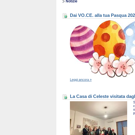
Notizie
Dai VO.CE. alla tua Pasqua 20
Leggi ancora »
La Casa di Celeste visitata dag
S
c
o
p