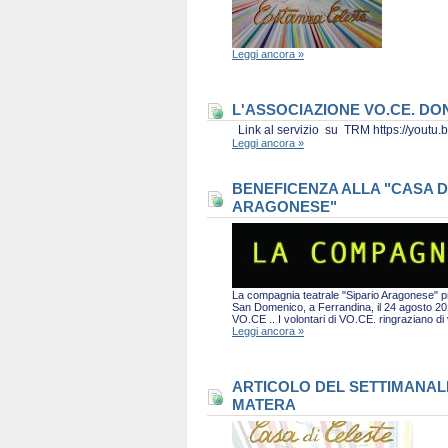
Leggi ancora »
L'ASSOCIAZIONE VO.CE. D
Link al servizio su TRM https://you
Leggi ancora »
BENEFICENZA ALLA "CASA D
ARAGONESE"
La compagnia teatrale "Sipario Aragonese" pro
San Domenico, a Ferrandina, il 24 agosto 2019 
VO.CE .. I volontari di VO.CE. ringraziano d
Leggi ancora »
ARTICOLO DEL SETTIMANALE 
MATERA