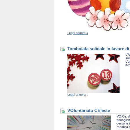
Leggi ancora »
Tombolata solidale in favore di
L'A
sol
L'u
int
Leggi ancora »
VOlontariato CEleste
VO.Ce. di
accoglien
persone i
raccolta 