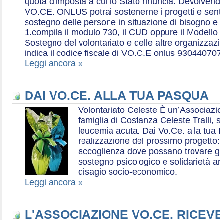
quota d'imposta a cui lo Stato rinuncia. Devolvend
VO.CE. ONLUS potrai sostenerne i progetti e sentirt
sostegno delle persone in situazione di bisogno e
1.compila il modulo 730, il CUD oppure il Modello 
Sostegno del volontariato e delle altre organizzazio
indica il codice fiscale di VO.C.E onlus 93044070
Leggi ancora »
DAI VO.CE. ALLA TUA PASQUA
Volontariato Celeste È un’Associaz
famiglia di Costanza Celeste Tralli, 
leucemia acuta. Dai Vo.Ce. alla tua 
realizzazione del prossimo progetto: 
accoglienza dove possano trovare gr
sostegno psicologico e solidarietà a
disagio socio-economico.
Leggi ancora »
L'ASSOCIAZIONE VO.CE. RICEV