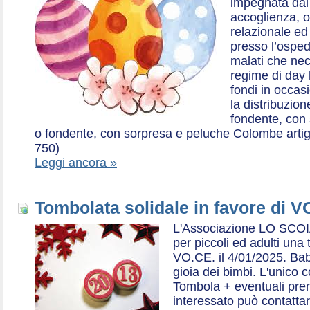
impegnata dal 2
accoglienza, o
relazionale ed a
presso l’ospe
malati che nec
regime di day 
fondi in occas
la distribuzion
fondente, con 
o fondente, con sorpresa e peluche Colombe artigia
750)
Leggi ancora »
Tombolata solidale in favore di V
L'Associazione LO SCOI
per piccoli ed adulti una 
VO.CE. il 4/01/2025. Bab
gioia dei bimbi. L'unico c
Tombola + eventuali prem
interessato può contatta