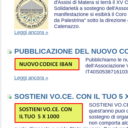
d'Assisi di Matera si terrà il XV 
Solidarietà a sostegno dell'Ass
manifestazione si esibirà il Coro
da Palestrina" sotto la direzion
Catenazzo.
Leggi ancora »
PUBBLICAZIONE DEL NUOVO CO
Pubblichiamo le n
dell’Associazione
IT40S0538716103
Leggi ancora »
SOSTIENI VO.CE. CON IL TUO 5 
SOSTIENI VO.CE
quest'anno puoi d
sostegno di organ
non comporta al