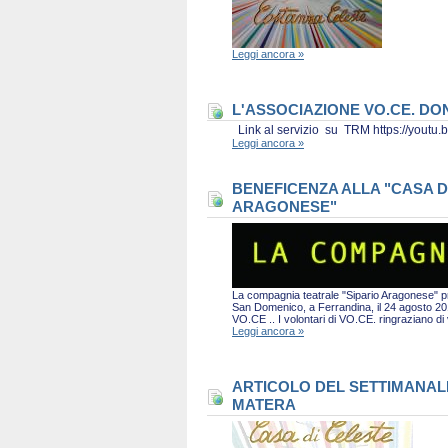
Leggi ancora »
L'ASSOCIAZIONE VO.CE. D
Link al servizio su TRM https://you
Leggi ancora »
BENEFICENZA ALLA "CASA D
ARAGONESE"
La compagnia teatrale "Sipario Aragonese" pro
San Domenico, a Ferrandina, il 24 agosto 2019 
VO.CE .. I volontari di VO.CE. ringraziano d
Leggi ancora »
ARTICOLO DEL SETTIMANALE 
MATERA