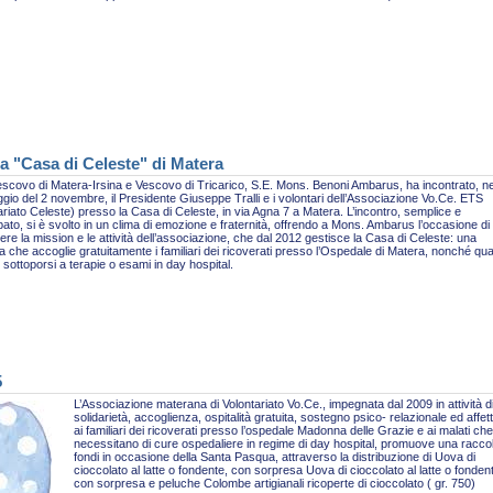
a "Casa di Celeste" di Matera
escovo di Matera-Irsina e Vescovo di Tricarico, S.E. Mons. Benoni Ambarus, ha incontrato, ne
gio del 2 novembre, il Presidente Giuseppe Tralli e i volontari dell’Associazione Vo.Ce. ETS
ariato Celeste) presso la Casa di Celeste, in via Agna 7 a Matera. L’incontro, semplice e
pato, si è svolto in un clima di emozione e fraternità, offrendo a Mons. Ambarus l’occasione di
re la mission e le attività dell’associazione, che dal 2012 gestisce la Casa di Celeste: una
ra che accoglie gratuitamente i familiari dei ricoverati presso l’Ospedale di Matera, nonché qua
sottoporsi a terapie o esami in day hospital.
5
L’Associazione materana di Volontariato Vo.Ce., impegnata dal 2009 in attività d
solidarietà, accoglienza, ospitalità gratuita, sostegno psico- relazionale ed affet
ai familiari dei ricoverati presso l’ospedale Madonna delle Grazie e ai malati che
necessitano di cure ospedaliere in regime di day hospital, promuove una racco
fondi in occasione della Santa Pasqua, attraverso la distribuzione di Uova di
cioccolato al latte o fondente, con sorpresa Uova di cioccolato al latte o fonden
con sorpresa e peluche Colombe artigianali ricoperte di cioccolato ( gr. 750)