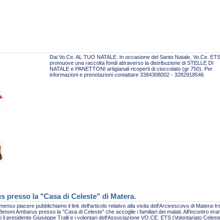
Dai Vo.Ce. AL TUO NATALE. In occasione del Santo Natale, Vo.Ce. ET
promuove una raccolta fondi attraverso la distribuzione di STELLE DI
NATALE e PANETTONI artigianali ricoperti di cioccolato (gr 750). Per
informazioni e prenotazioni contattare 3384308002 - 3282918546
s presso la "Casa di Celeste" di Matera.
enso piacere pubblichiamo il link dell'articolo relativo alla visita dell'Arcivescovo di Matera-Ir
enoni Ambarus presso la "Casa di Celeste" che accoglie i familiari dei malati. All'incontro era
i il presidente Giuseppe Tralli e i volontari dell'Associazione VO.CE. ETS (Volontariato Celest