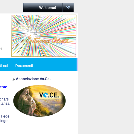
Welcome!
i noi
Documenti
Associazione Vo.Ce.
este
egnarsi
ostanza
a Fede
stegno
.