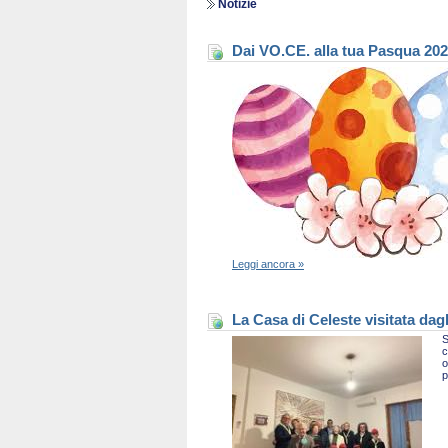
Notizie
Dai VO.CE. alla tua Pasqua 20
Leggi ancora »
La Casa di Celeste visitata dag
S
c
o
p