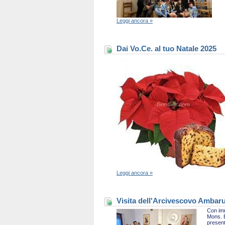
Leggi ancora »
Dai Vo.Ce. al tuo Natale 2025
Leggi ancora »
Visita dell'Arcivescovo Ambaru
Con imm
Mons. B
present