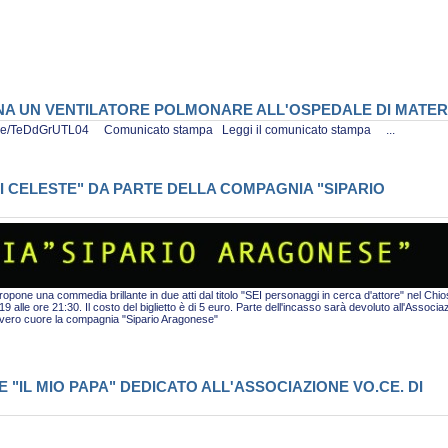
ONA UN VENTILATORE POLMONARE ALL'OSPEDALE DI MATE
tu.be/TeDdGrUTL04 Comunicato stampa Leggi il comunicato stampa ...
I CELESTE" DA PARTE DELLA COMPAGNIA "SIPARIO
pone una commedia brillante in due atti dal titolo "SEI personaggi in cerca d'attore" nel Chio
alle ore 21:30. Il costo del biglietto è di 5 euro. Parte dell'incasso sarà devoluto all'Associa
i vero cuore la compagnia "Sipario Aragonese"
"IL MIO PAPA" DEDICATO ALL'ASSOCIAZIONE VO.CE. DI