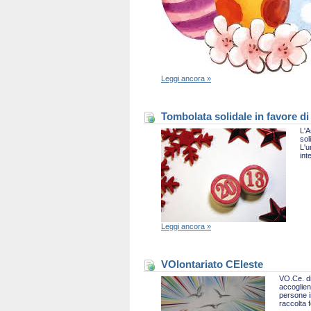
Leggi ancora »
Tombolata solidale in favore di
L'A
sol
L'u
int
Leggi ancora »
VOlontariato CEleste
VO.Ce. di
accoglien
persone i
raccolta 