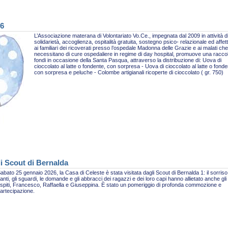
26
L’Associazione materana di Volontariato Vo.Ce., impegnata dal 2009 in attività d
solidarietà, accoglienza, ospitalità gratuita, sostegno psico- relazionale ed affet
ai familiari dei ricoverati presso l’ospedale Madonna delle Grazie e ai malati che
necessitano di cure ospedaliere in regime di day hospital, promuove una racco
fondi in occasione della Santa Pasqua, attraverso la distribuzione di: Uova di
cioccolato al latte o fondente, con sorpresa - Uova di cioccolato al latte o fonde
con sorpresa e peluche - Colombe artigianali ricoperte di cioccolato ( gr. 750)
li Scout di Bernalda
abato 25 gennaio 2026, la Casa di Celeste è stata visitata dagli Scout di Bernalda 1: il sorriso,
anti, gli sguardi, le domande e gli abbracci dei ragazzi e dei loro capi hanno allietato anche gli
spiti, Francesco, Raffaella e Giuseppina. È stato un pomeriggio di profonda commozione e
artecipazione.