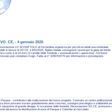
 VO. CE. - 4 gennaio 2025
ssociazione LO SCOIATTOLO di Ferrandina organizza per piccoli ed adulti una tombolata
idale in favore di VO.CE. il 4/01/2025. Babbo Natale consegnerà i premi per la gioia dei bimbi.
nico costo è di 10 euro (3 cartelle della Tombola + eventuali premi + apericena). Chi fosse
eressato può contattare il sign. Fabio al n° 3290703770 per informazioni e prenotazioni.
 Pasqua - contribuisci alla realizzazione del nuovo progetto. Costruire un centro polifunzional
za dove possano trovare gratuitamente aiuto concreto, sostegno psicologico e solidarietà a
n situazione di grande disagio. In occasione delle festività, l'Associazione VO.CE. promuove
fondi attraverso la distribuzione di uova di Pasqua e Colombe al cioccolato.