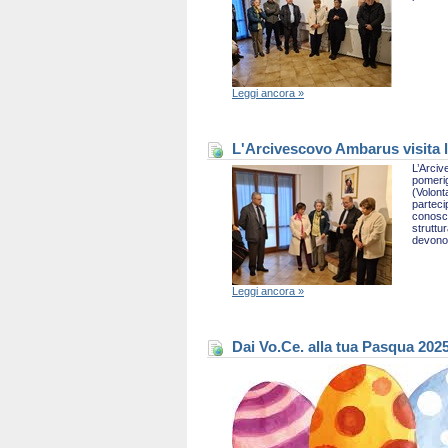
Leggi ancora »
L'Arcivescovo Ambarus visita l
L’Arciv
pomerig
(Volont
parteci
conosce
struttu
devono 
Leggi ancora »
Dai Vo.Ce. alla tua Pasqua 202