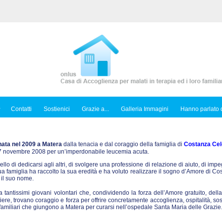
Contatti
Sostienici
Grazie a...
Galleria Immagini
Hanno parlato d
nata nel 2009 a Matera
dalla tenacia e dal coraggio della famiglia di
Costanza Cel
l 7 novembre 2008 per un’imperdonabile leucemia acuta.
ello di dedicarsi agli altri, di svolgere una professione di relazione di aiuto, di imp
sua famiglia ha raccolto la sua eredità e ha voluto realizzare il sogno d’Amore di C
 il suo nome.
tantissimi giovani volontari che, condividendo la forza dell’Amore gratuito, dell
iere, trovano coraggio e forza per offrire concretamente accoglienza, ospitalità, so
ro familiari che giungono a Matera per curarsi nell’ospedale Santa Maria delle Grazie