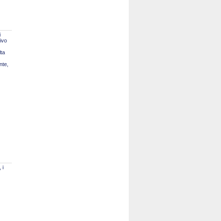
i
tivo
lta
nte,
 i