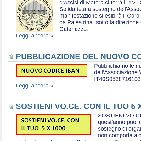
d'Assisi di Matera si terrà il XV 
Solidarietà a sostegno dell'Ass
manifestazione si esibirà il Coro
da Palestrina" sotto la direzion
Catenazzo.
Leggi ancora »
PUBBLICAZIONE DEL NUOVO CO
Pubblichiamo le n
dell’Associazione
IT40S0538716103
Leggi ancora »
SOSTIENI VO.CE. CON IL TUO 5 
SOSTIENI VO.CE
quest'anno puoi d
sostegno di organ
non comporta al