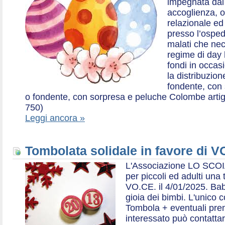
impegnata dal 2
accoglienza, o
relazionale ed a
presso l’ospe
malati che nec
regime di day 
fondi in occas
la distribuzion
fondente, con 
o fondente, con sorpresa e peluche Colombe artigia
750)
Leggi ancora »
Tombolata solidale in favore di V
L'Associazione LO SCOI
per piccoli ed adulti una 
VO.CE. il 4/01/2025. Bab
gioia dei bimbi. L'unico c
Tombola + eventuali prem
interessato può contatta