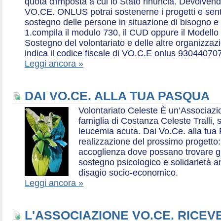
quota d'imposta a cui lo Stato rinuncia. Devolvend
VO.CE. ONLUS potrai sostenerne i progetti e sentirt
sostegno delle persone in situazione di bisogno e
1.compila il modulo 730, il CUD oppure il Modello 
Sostegno del volontariato e delle altre organizzazio
indica il codice fiscale di VO.C.E onlus 93044070
Leggi ancora »
DAI VO.CE. ALLA TUA PASQUA
Volontariato Celeste È un’Associaz
famiglia di Costanza Celeste Tralli, 
leucemia acuta. Dai Vo.Ce. alla tua 
realizzazione del prossimo progetto: 
accoglienza dove possano trovare gr
sostegno psicologico e solidarietà a
disagio socio-economico.
Leggi ancora »
L'ASSOCIAZIONE VO.CE. RICEV