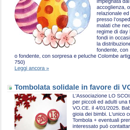
impegnata dal 2
accoglienza, o
relazionale ed a
presso l’ospe
malati che nec
regime di day 
fondi in occas
la distribuzion
fondente, con 
o fondente, con sorpresa e peluche Colombe artigia
750)
Leggi ancora »
Tombolata solidale in favore di V
L'Associazione LO SCOI
per piccoli ed adulti una 
VO.CE. il 4/01/2025. Bab
gioia dei bimbi. L'unico c
Tombola + eventuali prem
interessato può contatta