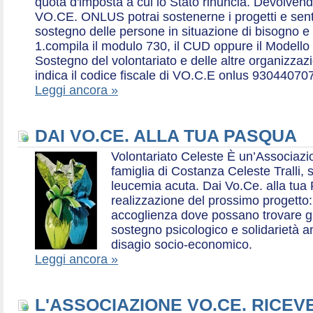
quota d'imposta a cui lo Stato rinuncia. Devolvend
VO.CE. ONLUS potrai sostenerne i progetti e sentirt
sostegno delle persone in situazione di bisogno e
1.compila il modulo 730, il CUD oppure il Modello 
Sostegno del volontariato e delle altre organizzazio
indica il codice fiscale di VO.C.E onlus 93044070
Leggi ancora »
DAI VO.CE. ALLA TUA PASQUA
Volontariato Celeste È un’Associaz
famiglia di Costanza Celeste Tralli, 
leucemia acuta. Dai Vo.Ce. alla tua 
realizzazione del prossimo progetto: 
accoglienza dove possano trovare gr
sostegno psicologico e solidarietà a
disagio socio-economico.
Leggi ancora »
L'ASSOCIAZIONE VO.CE. RICEV