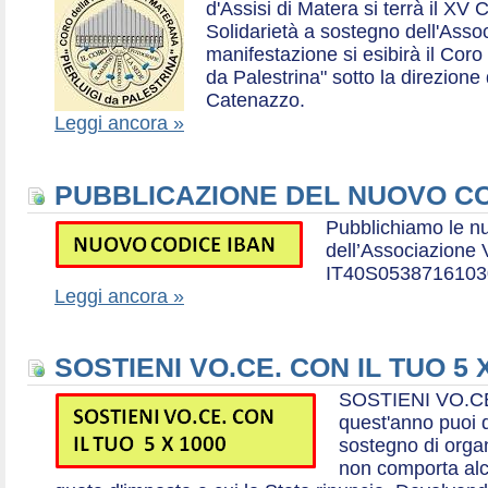
d'Assisi di Matera si terrà il XV 
Solidarietà a sostegno dell'Ass
manifestazione si esibirà il Coro
da Palestrina" sotto la direzion
Catenazzo.
Leggi ancora »
PUBBLICAZIONE DEL NUOVO CO
Pubblichiamo le n
dell’Associazione
IT40S0538716103
Leggi ancora »
SOSTIENI VO.CE. CON IL TUO 5 
SOSTIENI VO.CE
quest'anno puoi d
sostegno di organ
non comporta al