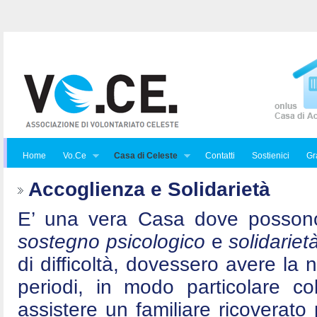
Home
Vo.Ce
Casa di Celeste
Contatti
Sostienici
Gra
Accoglienza e Solidarietà
E’ una vera Casa dove posson
sostegno psicologico
e
solidariet
di difficoltà, dovessero avere la 
periodi, in modo particolare c
assistere un familiare ricoverat